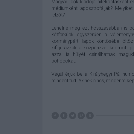
Magyar Idők kiadója hitelrontásként 
médium
ként aposztrofálják? Melyike
jelzőt?
Lehetne még ezt hosszasabban is bon
kétfarkúak egyszerűen a véleményny
kormánypárti lapok köntösébe öltözt
kifigurázzák a közpénzzel kitömött p
azzal is hülyét csinálhatnak maguk
bohócokat.
Végül érjük be a Királyhegyi Pál humo
mindent tud. Akinek nincs, mindenre ké