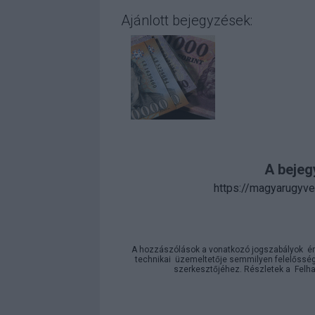
Ajánlott bejegyzések:
A bejeg
https://magyarugyve
A hozzászólások a
vonatkozó jogszabályok
ér
technikai
üzemeltetője semmilyen felelősséget
szerkesztőjéhez. Részletek a
Felha