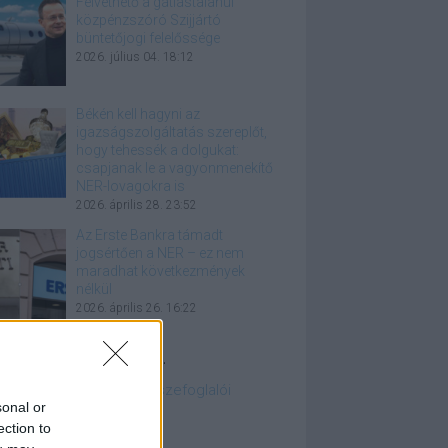
Felvethető a gátlástalanul
közpénzszóró Szijjártó
büntetőjogi felelőssége
2026. július 04. 18:12
Békén kell hagyni az
igazságszolgáltatás szereplőt,
hogy tehessék a dolgukat:
csapjanak le a vagyonmenekítő
NER-lovagokra is
2026. április 28. 23:52
Az Erste Bankra támadt
jogsértően a NER – ez nem
maradhat következmények
nélkül
2026. április 26. 16:22
azán fontos linkek...
embourgi jogesetek összefoglalói
sonal or
edelmi kamatkalkulátor
ection to
apest Bike Maffia