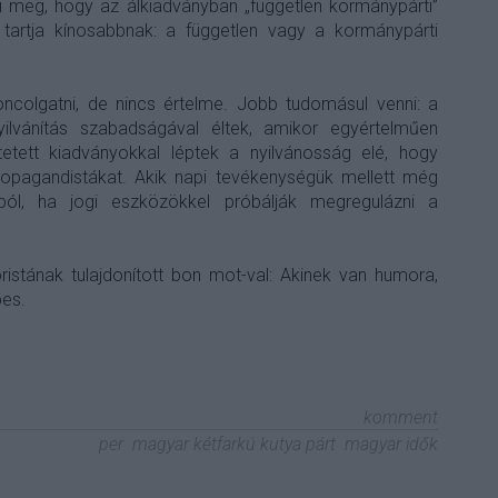
éli meg, hogy az álkiadványban
„független kormánypárti”
t tartja kínosabbnak: a független vagy a kormánypárti
colgatni, de nincs értelme. Jobb tudomásul venni: a
ilvánítás szabadságával éltek, amikor egyértelműen
etett kiadványokkal léptek a nyilvánosság elé, hogy
ropagandistákat
.
Akik napi tevékenységük mellett még
ból, ha jogi eszközökkel próbálják megregulázni a
ristának tulajdonított bon mot-val: Akinek van humora,
pes.
komment
per
magyar kétfarkú kutya párt
magyar idők