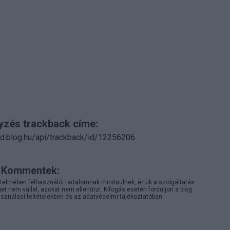
yzés trackback címe:
d.blog.hu/api/trackback/id/12256206
Kommentek:
telmében felhasználói tartalomnak minősülnek, értük a
szolgáltatás
 nem vállal, azokat nem ellenőrzi. Kifogás esetén forduljon a blog
sználási feltételekben
és az
adatvédelmi tájékoztatóban
.