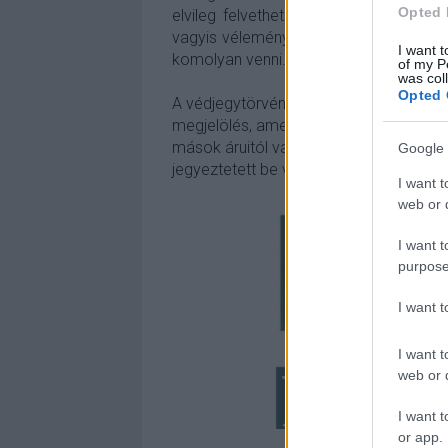
Opted 
elvileg
felvethet
ne jogi aggályokat
.
Má
vagyis véleménynyilvánítás. De próbál
I want t
komolyan venni.
of my P
was col
Opted 
A védjegytörvény szerint „védjegyoltal
megjelölés, amely alkalmas arra, hogy
mások áruitól vagy szolgáltatásaitól”. 
Google 
jegyeztetett be védjegyként a Magyar Id
I want t
web or d
I want t
purpose
I want 
I want t
web or d
I want t
or app.