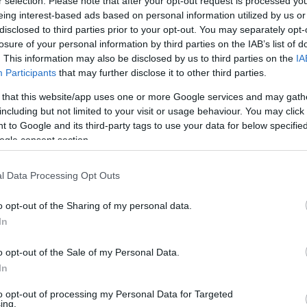
lkoznak hasonló akcióval. A viccpárt 2015 októberében
r selection. Please note that after your opt-out request is processed y
Jog
eing interest-based ads based on personal information utilized by us or
ön
. Akkor a szintén kormánypárti, s ugyancsak
méltán
Bír
disclosed to third parties prior to your opt-out. You may separately opt-
kább nem auditáltató
–
lap
tulajdonosa akart pert
losure of your personal information by third parties on the IAB’s list of
. This information may also be disclosed by us to third parties on the
IA
Participants
that may further disclose it to other third parties.
pa olyan hírt tartalmazott, amit a párt a valóságban is
s2-t, nő az oktatásra fordított költségvetési támogatás,
 that this website/app uses one or more Google services and may gath
kat, s feloszlik az MSZP – efféle álinformációkkal
including but not limited to your visit or usage behaviour. You may click 
 to Google and its third-party tags to use your data for below specifi
ogle consent section.
észesei, mert a Minapi Idők beszámol róla, hogy az
üllyedt Csepel. Mégsem volt hiába az eszméletlen összegű
l Data Processing Opt Outs
k
mintájára kötelezően jegyzendő sportkölcsönökből
 első tíz nemzet között csak Magyarország szerepel.
o opt-out of the Sharing of my personal data.
In
 azon, hogy a Magyar Idők tulajdonosi köre vagy
lni magából. Ha igen, hát vigyék perre a dolgot.
o opt-out of the Sale of my Personal Data.
ején nem próbálkozott ezzel, legalábbis az interneten
In
tek volna elégtételt a kétfarkúakon.
to opt-out of processing my Personal Data for Targeted
em is lenne semmi értelme, bár a viccpárt kiadványa
ing.