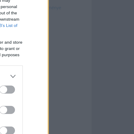
ou may
szabálykereső
 personal
ósági határozatok gyűjteménye
out of the
 downstream
B’s List of
er and store
to grant or
ed purposes