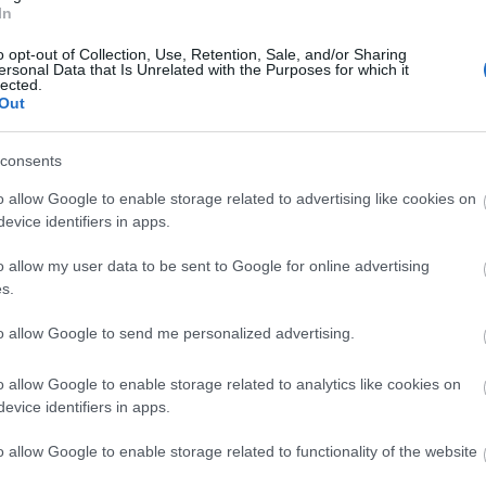
In
r ha nem üvöltene róla, hogy ez egy politikai szatíra,
juk meg a kormányszócső fenyegetőzését egy pillanatra
o opt-out of Collection, Use, Retention, Sale, and/or Sharing
ersonal Data that Is Unrelated with the Purposes for which it
lected.
Out
omban részesülhet minden grafikailag ábrázolható
 valamely árut vagy szolgáltatást megkülönböztessen
És ebbe akár bele is lehetne kapaszkodni. Nézzük, mit
consents
ők, s mit nem a kétfarkú párt.
o allow Google to enable storage related to advertising like cookies on
evice identifiers in apps.
o allow my user data to be sent to Google for online advertising
s.
to allow Google to send me personalized advertising.
o allow Google to enable storage related to analytics like cookies on
evice identifiers in apps.
o allow Google to enable storage related to functionality of the website