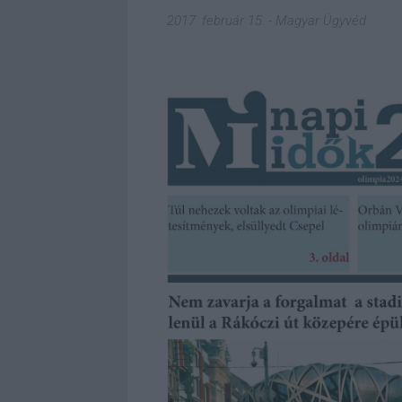
2017. február 15.
-
Magyar Ügyvéd