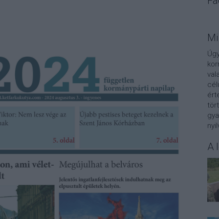
Fa
Mi
Úgy
kor
val
cél
ért
tör
gya
nyi
A 