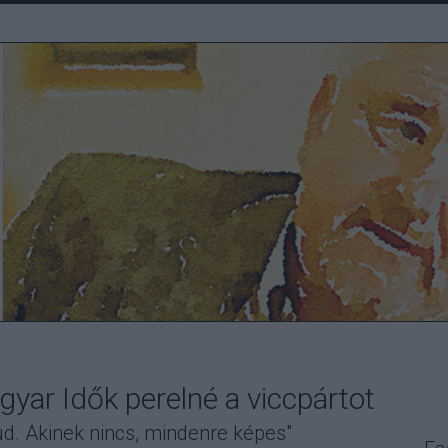
gyar Idők perelné a viccpártot
d. Akinek nincs, mindenre képes"