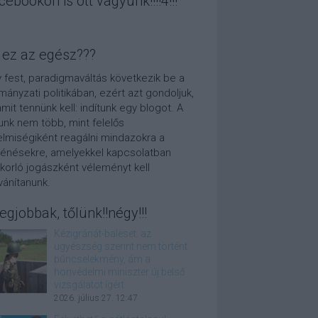
cebookon is ott vagyunk!!!!4!!!
 ez az egész???
 fest, paradigmaváltás következik be a
mányzati politikában, ezért azt gondoljuk,
amit tennünk kell: indítunk egy blogot. A
unk nem több, mint felelős
elmiségiként reagálni mindazokra a
ténésekre, amelyekkel kapcsolatban
korló jogászként véleményt kell
lvánítanunk.
legjobbak, tőlünk!!négy!!!
Kézigránát-baleset: az
ügyészség szerint nem történt
bűncselekmény, ám a
honvédelmi miniszter új belső
vizsgálatot ígért
2026. július 27. 12:47