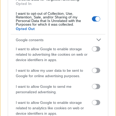
Pártot: hatszáz „elveszett” ív után hatmillió
Opted In
forint.
I want to opt-out of Collection, Use,
Ehhez képest az Elégedetlenek Pártját „csak”
Retention, Sale, and/or Sharing of my
Personal Data that Is Unrelated with the
másfélmilliós, a Jóléti Magyarországot 1,3
Purposes for which it was collected.
milliós büntetéssel sújtották.
Opted Out
A Haza Pártja itt ehhez képest megúszta
háromszázezerrel.
Google consents
I want to allow Google to enable storage
Véletlenszerűen megnéztük, mi a helyzet a Zala
related to advertising like cookies on web or
megyei 1-es körzetben. A pártoknak ott is
device identifiers in apps.
csaknem tízmilliós büntetést kellene fizetniük.
I want to allow my user data to be sent to
Az Élhetőbb, Boldog Magyarországért Pártot a
Google for online advertising purposes.
hiányzó hatszáz ív miatt hatmilliós bírsággal
sújtották.
I want to allow Google to send me
Az Oxigén Párt itt sem maradhatott ki: nekik
personalized advertising.
másfélmilliót kellene fizetniük.
I want to allow Google to enable storage
S megint előkerül az Elégedetlenek Pártja: a
related to analytics like cookies on web or
rájuk kirótt büntetés szintén másfélmillió forint.
device identifiers in apps.