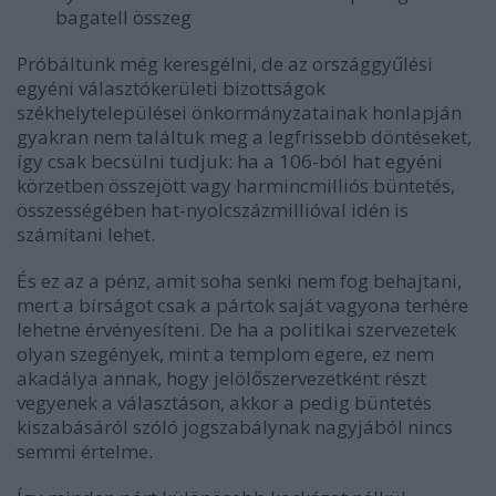
bagatell összeg
Próbáltunk még keresgélni, de az országgyűlési
egyéni választókerületi bizottságok
székhelytelepülései önkormányzatainak honlapján
gyakran nem találtuk meg a legfrissebb döntéseket,
így csak becsülni tudjuk: ha a 106-ból hat egyéni
körzetben összejött vagy harmincmilliós büntetés,
összességében hat-nyolcszázmillióval idén is
számítani lehet.
És ez az a pénz, amit soha senki nem fog behajtani,
mert a bírságot csak a pártok saját vagyona terhére
lehetne érvényesíteni. De ha a politikai szervezetek
olyan szegények, mint a templom egere, ez nem
akadálya annak, hogy jelölőszervezetként részt
vegyenek a választáson, akkor a pedig büntetés
kiszabásáról szóló jogszabálynak nagyjából nincs
semmi értelme.