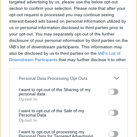
targeted advertising by us, please use the below opt-out
section to confirm your selection. Please note that after your
Az Elégedetlenek Pártjának a 150 „elveszett”
opt-out request is processed you may continue seeing
ajánlóív miatt ott is másfél milliót kellene
interest-based ads based on personal information utilized by
fizetnie.
us or personal information disclosed to third parties prior to
Az Oxigén Párt ebben a választókerületben is
your opt-out. You may separately opt-out of the further
150 ívvel maradt adós, így a büntetés szintén
disclosure of your personal information by third parties on the
másfélmillió forint.
IAB’s list of downstream participants. This information may
A Tenni Akarók Magyarországi Pártja „csak”
also be disclosed by us to third parties on the
IAB’s List of
száz ívvel nem számolt el, ezért nekik egymilliót
Downstream Participants
that may further disclose it to other
kellene befizetniük a költségvetés javára.
third parties.
Please note that this website/app uses one or more Google
Personal Data Processing Opt Outs
A Pest megyei 4-es választókerületben a
services and may gather and store information including but
jelölőszervezeteknek még ennél is többet kellene
not limited to your visit or usage behaviour. You may click to
I want to opt-out of the Sharing of my
leróniuk.
personal data.
grant or deny consent to Google and its third-party tags to
Opted In
use your data for below specified purposes in below Google
Az Oxigén Párt – figyelik, hogy már harmadszor
consent section.
I want to opt-out of the Sale of my
szerepel a szervezet a listán – itt is 150 ívvel
Personal Data.
marad adós, ami másfélmilliós büntetést jelent.
Opted In
De még ennél is nagyobb fizetési kötelezettség
I want to opt-out of processing my
terheli az Élhetőbb, Boldog Magyarországért
Personal Data for Targeted Advertising.