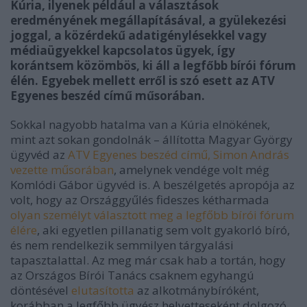
Kúria, ilyenek például a választások
eredményének megállapításával, a gyülekezési
joggal, a közérdekű adatigénylésekkel vagy
médiaügyekkel kapcsolatos ügyek, így
korántsem közömbös, ki áll a legfőbb bírói fórum
élén. Egyebek mellett erről is szó esett az ATV
Egyenes beszéd című műsorában.
Sokkal nagyobb hatalma van a Kúria elnökének,
mint azt sokan gondolnák – állította Magyar György
ügyvéd az
ATV Egyenes beszéd című, Simon András
vezette műsorában
, amelynek vendége volt még
Komlódi Gábor ügyvéd is. A beszélgetés apropója az
volt, hogy az Országgyűlés fideszes kétharmada
olyan személyt választott meg a legfőbb bírói fórum
élére
, aki egyetlen pillanatig sem volt gyakorló bíró,
és nem rendelkezik semmilyen tárgyalási
tapasztalattal. Az meg már csak hab a tortán, hogy
az Országos Bírói Tanács csaknem egyhangú
döntésével
elutasította
az alkotmánybíróként,
korábban a legfőbb ügyész helyetteseként dolgozó