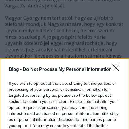
Varga. Zs. András jelölését.
Magyar György nem tart attól, hogy az új főbíró
telefonál mondjuk Nagykanizsára, hogy egy konkrét
ügyben milyen ítéletet kell hozni, de erre szerinte
nincs is szükség. A jogegységért felelős Kúria
ugyanis kötelező jelleggel meghatározhatja, hogy
bizonyos jogszabályokat miként kell értelmezni.
Ugyanakkor lényeges és a hatalom számára kényes
kérdésekben a Kúria maga dönthet, ilyenek lehetnek
például a választások eredményének
Blog -
Do Not Process My Personal Information
megállapításával, a gyülekezési joggal, a közérdekű
adatigénylésekkel vagy médiaügyekkel kapcsolatos
If you wish to opt-out of the sale, sharing to third parties, or
ügyek.
processing of your personal or sensitive information for
targeted advertising by us, please use the below opt-out
Komlódi Gábor arra hívta fel a figyelmet, hogy bár a
section to confirm your selection. Please note that after your
kontinentális jogrendszerben nincs precedensjog, de
opt-out request is processed you may continue seeing
a Kúria azokban az esetekben, amikor a
interest-based ads based on personal information utilized by
jogalkalmazás nem egységes, kötelező érvénnyel
us or personal information disclosed to third parties prior to
mondhatja ki, miként kell egyes jogszabályokat
your opt-out. You may separately opt-out of the further