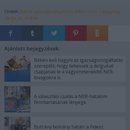
Címkék:
fidesz
igazságszolgáltatás
főbíró
kúria
jogegység
varga. zs. andrás
Ajánlott bejegyzések:
Békén kell hagyni az igazságszolgáltatás
szereplőt, hogy tehessék a dolgukat:
csapjanak le a vagyonmenekítő NER-
lovagokra is
A választási csalás a NER-hatalom
fenntartásának lényege
Botrány botrány hátán: a Fidesz