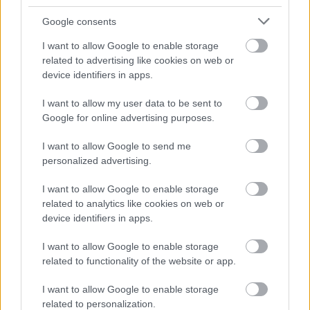
miközben Bakát azért váltották le, mert neki „csak”
Google consents
strasbourgi ítélkezési gyakorlata volt. Az emberi
Jogok Európai Bírósága emiatt különben
I want to allow Google to enable storage
elmarasztalta
Magyarországot.
related to advertising like cookies on web or
device identifiers in apps.
Simon András idézte Bárándy Péter ügyvédet, volt
igazságügy-minisztert, aki szerint Varga Zs.
I want to allow my user data to be sent to
kinevezése a bírói autonómia
újabb csorbításaként
Google for online advertising purposes.
is felfogható. Magyar György álláspontja: a hatalom
mindent megtett a harmadik legfontosabb
I want to allow Google to send me
független hatalmi ág legyalulása érdekében. Így
personalized advertising.
kényszernyugdíjazták a 62 évnél idősebb bírákat, és
I want to allow Google to enable storage
lecserélték a vezetők jelentős részét is. Igaz, a
related to analytics like cookies on web or
nyugdíjkorhatár önkényes leszállítására vonatkozó
device identifiers in apps.
döntést uniós nyomásra vissza kellett vonni.
I want to allow Google to enable storage
Mindez azonban nem azt jelenti – tette hozzá –, hogy
related to functionality of the website or app.
a bírói függetlenséget sikerült volna felszámolni,
mert a végeken dolgozók kamikáze módján őrzik a
I want to allow Google to enable storage
bírói ethoszt. Ebbe „rondítottak bele” a mostani
related to personalization.