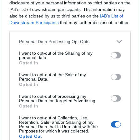
alkalmazni, és ettől csak kivételes esetekben lehet
disclosure of your personal information by third parties on the
eltérni. És itt van jelentős szerepe annak, hogy ki a
IAB’s list of downstream participants. This information may
főbíró, mert a jogegységi panaszt elbíráló tanácsok
also be disclosed by us to third parties on the
IAB’s List of
összeállításán és vezetésén keresztül a teljes bírói
Downstream Participants
that may further disclose it to other
joggyakorlatot befolyásolhatja.
third parties.
Please note that this website/app uses one or more Google
Personal Data Processing Opt Outs
Nem mellesleg a Kúria elnöke bírálja el a bírói
services and may gather and store information including but
pályázatokat és nevezi ki a kollégiumok vezetőit.
not limited to your visit or usage behaviour. You may click to
I want to opt-out of the Sharing of my
Vagyis: a saját szándékai szerint formálhatja a
personal data.
grant or deny consent to Google and its third-party tags to
Kúrián eljáró tanácsok összetételét, s
Opted In
use your data for below specified purposes in below Google
befolyásolhatja a legfőbb bírói fórumon az
consent section.
I want to opt-out of the Sale of my
ügyelosztás rendjét is. Ez így nagyon nincs rendben,
Personal Data.
mert Varga. Zs. András kinevezése legalábbis
Opted In
aggályosnak tűnik.
I want to opt-out of processing my
Personal Data for Targeted Advertising.
Komlódi emlékeztetett rá, hogy a főbíró
Opted In
kinevezéséhez személyre szabott jogalkotásra volt
szükség: az alkotmánybírák tavaly óta kérhetik a
I want to opt-out of Collection, Use,
Retention, Sale, and/or Sharing of my
bírói kinevezésüket, amely tisztségük Ab-tagként
Personal Data that Is Unrelated with the
szünetel, utána azonban kúriai bírók lehetnek. Így
Purposes for which it was collected.
Opted Out
lett ötéves „bírói” gyakorlata Varga Zs.-nek,