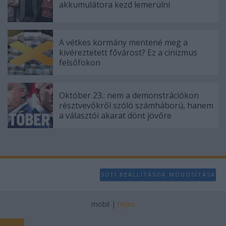
akkumulátora kezd lemerülni
A vétkes kormány mentené meg a
kivéreztetett fővárost? Ez a cinizmus
felsőfokon
Október 23.: nem a demonstrációkon
résztvevőkről szóló számháború, hanem
a választói akarat dönt jövőre
SÜTI BEÁLLÍTÁSOK MÓDOSÍTÁSA
mobil
|
teljes