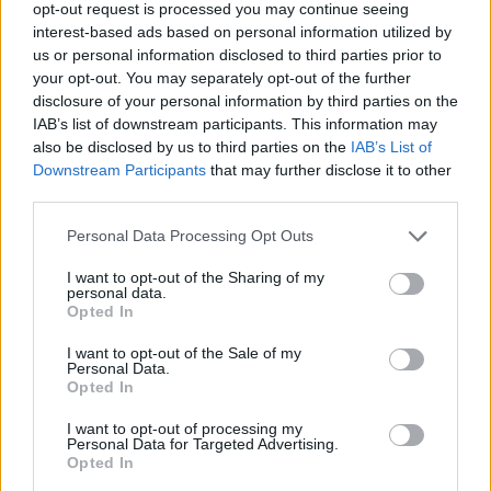
opt-out request is processed you may continue seeing
mint kő a vízbe. Amennyiben ez a helyzet, egy
interest-based ads based on personal information utilized by
esetleges baleset esetén valóban halálra voltak
us or personal information disclosed to third parties prior to
ítélve.
your opt-out. You may separately opt-out of the further
disclosure of your personal information by third parties on the
A képet árnyalandó: kérdéses, miért borult fel a
IAB’s list of downstream participants. This information may
csónak? Volt-e az áldozatoknak valamilyen
also be disclosed by us to third parties on the
IAB’s List of
közreható magatartása a tragédia bekövetkeztében?
Downstream Participants
that may further disclose it to other
Nem kevésbé fontos, hogy a gyakorlat végrehajtását
third parties.
miként biztosították, és gondoskodtak-e megfelelő
Please note that this website/app uses one or more Google
mentőegységekről? Ez is a részletes és szükséges
Personal Data Processing Opt Outs
services and may gather and store information including but
vizsgálat tárgyát kell képezze.
not limited to your visit or usage behaviour. You may click to
I want to opt-out of the Sharing of my
personal data.
grant or deny consent to Google and its third-party tags to
Ám térjünk vissza a jog világába. A Központi
Opted In
use your data for below specified purposes in below Google
Nyomozó Főügyészség közölte, hogy az eset kapcsán
consent section.
foglakozás körében elkövetett gondatlan
I want to opt-out of the Sale of my
Personal Data.
veszélyeztetés vétsége miatt nyomozást rendeltek el.
Opted In
Ez megerősíti a gyanúmat, hogy ezzel a művelettel
összefüggésben valami nincs rendben.
I want to opt-out of processing my
Personal Data for Targeted Advertising.
Opted In