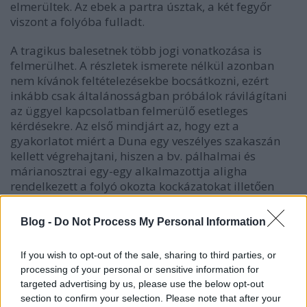
elmerültek. Az ebek a partra úsztak, a két fegyőr
viszont a folyóba fulladt.
A tragikus balesetnek több jogi vonatkozása is
felmerülhet. A részletek ismerete nélkül azonban
nem kívánok feltételezésekbe bocsátkozni, ezért
inkább csak általánosságban próbálok rávilágítani
az üggyel kapcsolatban felmerülő esetleges
kérdésekre. Az első mindjárt az, hogy ezt a
gyakorlatot miért a Duna egy veszélyes szakaszán
kellett végrehajtani, hiszen a bv. pálhalmai és
márianosztrai egy-egy alkalmazottja aligha
rendelkezett a folyó okozta kockázatokat illetően
megfelelő tapasztalatokkal?
Blog -
Do Not Process My Personal Information
Megint csak találgatás: valóban teljes
menetfelszerelésben – bakancsban,
If you wish to opt-out of the sale, sharing to third parties, or
„hadiruházatban”, fegyverekkel, bilinccsel stb. –
processing of your personal or sensitive information for
estek bele a vízbe a fegyőrök? Ha ez így volt, s
targeted advertising by us, please use the below opt-out
mentőmellényt sem viseltek, akár gyakorlott
section to confirm your selection. Please note that after your
úszóként is úgy süllyedtek volna bele a Dunába,