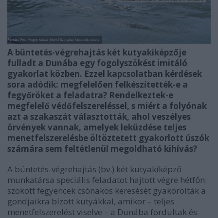
A büntetés-végrehajtás két kutyakiképzője
fulladt a Dunába egy fogolyszökést imitáló
gyakorlat közben. Ezzel kapcsolatban kérdések
sora adódik: megfelelően felkészítették-e a
fegyőröket a feladatra? Rendelkeztek-e
megfelelő védőfelszereléssel, s miért a folyónak
azt a szakaszát választották, ahol veszélyes
örvények vannak, amelyek leküzdése teljes
menetfelszerelésbe öltöztetett gyakorlott úszók
számára sem feltétlenül megoldható kihívás?
A büntetés-végrehajtás (bv.) két kutyakiképző
munkatársa speciális feladatot hajtott végre hétfőn:
szökött fegyencek csónakos keresését gyakorolták a
gondjaikra bízott kutyákkal, amikor – teljes
menetfelszerelést viselve – a Dunába fordultak és