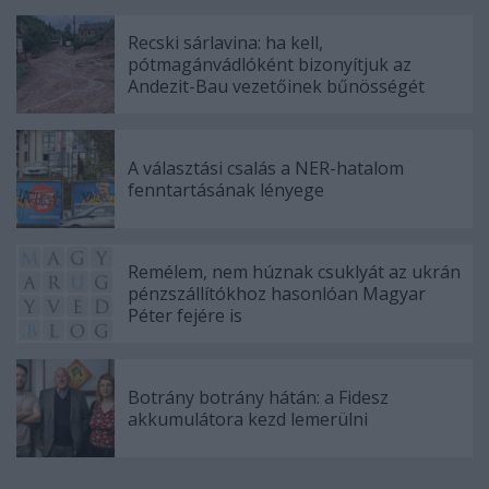
Recski sárlavina: ha kell,
pótmagánvádlóként bizonyítjuk az
Andezit-Bau vezetőinek bűnösségét
A választási csalás a NER-hatalom
fenntartásának lényege
Remélem, nem húznak csuklyát az ukrán
pénzszállítókhoz hasonlóan Magyar
Péter fejére is
Botrány botrány hátán: a Fidesz
akkumulátora kezd lemerülni