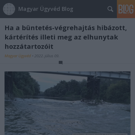
Magyar Ügyvéd Blog
Ha a büntetés-végrehajtás hibázott,
kártérítés illeti meg az elhunytak
hozzátartozóit
Magyar Ügyvéd
•
2022. július 09.