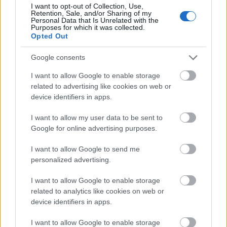
A Btk. szerint aki foglalkozási szabály
I want to opt-out of Collection, Use,
megszegésével más vagy mások életét, testi épségét
Retention, Sale, and/or Sharing of my
Personal Data that Is Unrelated with the
vagy egészségét gondatlanságból közvetlen
Purposes for which it was collected.
veszélynek teszi ki, vagy testi sértést okoz, vétség
Opted Out
miatt egy évig terjedő szabadságvesztéssel
büntetendő. A büntetés egytől öt évig terjedő
Google consents
szabadságvesztés, ha a bűncselekmény halált
I want to allow Google to enable storage
okoz.
related to advertising like cookies on web or
device identifiers in apps.
Úgy vélem, nem fogadhatjuk el, hogy az illetékes
I want to allow my user data to be sent to
parancsnok felügyelete alatt végzett gyakorlat során
Google for online advertising purposes.
két ember életét vesztette. Vajon mi lehet ennek a
magyarázata? Azt feltételezem: ezeket az
I want to allow Google to send me
personalized advertising.
áldozatokat erre a bevetésre nem készítették fel
megfelelően. Más ugyanis a „szökött rabot” a
I want to allow Google to enable storage
szárazföldön, s egészen más egy örvényes folyón
related to analytics like cookies on web or
üldözni.
device identifiers in apps.
A jog világában lépjünk tovább a második síkra. A
I want to allow Google to enable storage