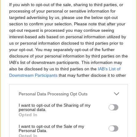
tehát ezzel a jogával élt.
If you wish to opt-out of the sale, sharing to third parties, or
processing of your personal or sensitive information for
Kérdéses, hogy az „áruló kormány” fordulat
targeted advertising by us, please use the below opt-out
használata jogosan váltotta-e ki a házelnök
section to confirm your selection. Please note that after your
felháborodását? Juszt László volt televíziós
opt-out request is processed you may continue seeing
személyiség megkímélt minket attól, hogy
interest-based ads based on personal information utilized by
keresgéljük, ki és mikor
használta korábban a még
us or personal information disclosed to third parties prior to
élesebb hazaáruló jelzőt
. Maga Kövér fogalmazott a
your opt-out. You may separately opt-out of the further
parlamentben 1995-ben úgy, hogy
„az ellenzéki
disclosure of your personal information by third parties on the
pártok soraiban nem ül egyetlenegy olyan képviselő
IAB’s list of downstream participants. This information may
sem, aki népnyúzó,
hazaáruló
, totalitárius rendszer
also be disclosed by us to third parties on the
IAB’s List of
terrorszervezetének volt a fegyveres tagja”
. A
Downstream Participants
that may further disclose it to other
plágiumbotrányba belebukott Schmitt Pál egykori
third parties.
köztársasági elnök 2009-ben pedig azt állította:
„ma
Please note that this website/app uses one or more Google
Personal Data Processing Opt Outs
a Magyar Köztársaság kormánya nemzet- és
services and may gather and store information including but
hazaáruló
gazemberek gyülekezete”
.
not limited to your visit or usage behaviour. You may click to
I want to opt-out of the Sharing of my
personal data.
grant or deny consent to Google and its third-party tags to
A további hasonló idézetektől terjedelmi okból
Opted In
use your data for below specified purposes in below Google
tekintsünk el, ám annyit leszögezhetünk, hogy a
consent section.
I want to opt-out of the Sale of my
„hazaárulózás” – kétségkívül sajnálatos módon – a
Personal Data.
politikai közbeszéd részévé vált. (Gy. F. egyébként az
Opted In