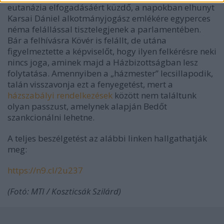
eutanázia elfogadásáért küzdő, a napokban elhunyt
Karsai Dániel alkotmányjogász emlékére egyperces
néma felállással tisztelegjenek a parlamentében.
Bár a felhívásra Kövér is felállt, de utána
figyelmeztette a képviselőt, hogy ilyen felkérésre neki
nincs joga, aminek majd a Házbizottságban lesz
folytatása. Amennyiben a „házmester” lecsillapodik,
talán visszavonja ezt a fenyegetést, mert a
házszabályi rendelkezések
között nem találtunk
olyan passzust, amelynek alapján Bedőt
szankcionálni lehetne.
A teljes beszélgetést az alábbi linken hallgathatják
meg:
https://n9.cl/2u237
(Fotó: MTI / Koszticsák Szilárd)