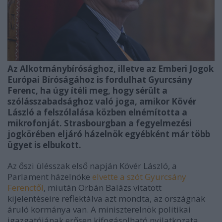
Az Alkotmánybírósághoz, illetve az Emberi Jogok
Európai Bíróságához is fordulhat Gyurcsány
Ferenc, ha úgy ítéli meg, hogy sérült a
szólásszabadsághoz való joga, amikor Kövér
László a felszólalása közben elnémította a
mikrofonját. Strasbourgban a fegyelmezési
jogkörében eljáró házelnök egyébként már több
ügyet is elbukott.
Az őszi ülésszak első napján Kövér László, a
Parlament házelnöke
elvette a szót Gyurcsány
Ferenctől
, miután Orbán Balázs vitatott
kijelentéseire reflektálva azt mondta, az országnak
áruló kormánya van. A miniszterelnök politikai
igazgatójának erősen kifogásolható nyilatkozata