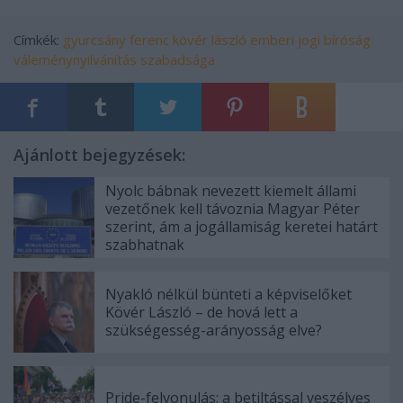
Címkék:
gyurcsány ferenc
kövér lászló
emberi jogi bíróság
váleménynyilvánítás szabadsága
Ajánlott bejegyzések:
Nyolc bábnak nevezett kiemelt állami
vezetőnek kell távoznia Magyar Péter
szerint, ám a jogállamiság keretei határt
szabhatnak
Nyakló nélkül bünteti a képviselőket
Kövér László – de hová lett a
szükségesség-arányosság elve?
Pride-felvonulás: a betiltással veszélyes