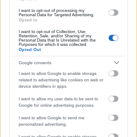
áruló, és nem a hazaáruló jelzőt használta.) Ez akár
I want to opt-out of processing my
bele is férhet az alaptörvény által garantált
Personal Data for Targeted Advertising.
véleménynyilvánítás szabadságába, amelynek
Opted In
egyetlen korlátja, hogy az
„nem irányulhat mások
emberi méltóságának a megsértésére”
. Kövér az
I want to opt-out of Collection, Use,
Retention, Sale, and/or Sharing of my
intézkedésével tehát tulajdonképpen az alkotmány
Personal Data that Is Unrelated with the
értelmezésére vállalkozott.
Purposes for which it was collected.
Opted Out
Gyurcsány ebben az esetben véleményem szerint a
Google consents
házszabályi rendelkezések alapján az erre a célra
létrejött házszabályi bizottsághoz fordulhat, amely
I want to allow Google to enable storage
állásfoglalást bocsáthat ki. Nincs azonban további
related to advertising like cookies on web or
bírói út, hiszen a sértett közvetlen jogorvoslattal
device identifiers in apps.
közigazgatási bírósághoz nem tud fordulni.
I want to allow my user data to be sent to
Ezért úgy vélem, Gyurcsány – más lehetőség híján –
Google for online advertising purposes.
joggal az Alkotmánybírósághoz is elmehetne,
kezdeményezve az országgyűlési törvénynek a
I want to allow Google to send me
házelnöki hatáskörök megállapítására vonatkozó
personalized advertising.
egyes rendelkezései alaptörvény-ellenességének
I want to allow Google to enable storage