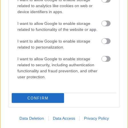
megállapítását. Ugyanakkor megteheti, hogy az
related to analytics like cookies on web or
Emberi Jogok Európai Bíróságánál keresse az igazát,
device identifiers in apps.
mert az
emberi jogok európai egyezményének 10.
cikke
világossá teszi:
„Mindenkinek joga van a
I want to allow Google to enable storage
véleménynyilvánítás szabadságához”
. Ezt csak többek
related to functionality of the website or app.
között a nemzetbiztonságra, a területi
sérthetetlenségre, a bűnözés megelőzésére, mások jó
I want to allow Google to enable storage
hírnevének sérelmére hivatkozva lehet korlátozni.
related to personalization.
Érdemes emlékezni arra, hogy Kövér 2013-ban azért
I want to allow Google to enable storage
bírságolt meg parlamenti képviselőket, mert
related to security, including authentication
„Loptok, csaltok, hazudtok”
feliratú táblát mutattak
functionality and fraud prevention, and other
fel a plenáris ülésen. A strasbourgi fórum a házelnök
user protection.
intézkedését a
nemzetközi egyezménnyel
ellentétesnek találta
. Így jó esélye lehet
Gyurcsánynak is arra, hogy megállapítsák: amikor a
CONFIRM
„házmester” belefojtotta a szót, az sérti az
egyezményt.
Data Deletion
Data Access
Privacy Policy
Más a helyzet a momentumos Bedő Dávid
kezdeményezése ügyében. Ő
azt kérte
, hogy az aktív