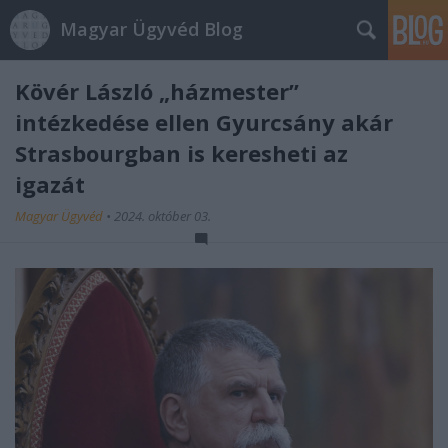
Magyar Ügyvéd Blog
Kövér László „házmester”
intézkedése ellen Gyurcsány akár
Strasbourgban is keresheti az
igazát
Magyar Ügyvéd
•
2024. október 03.