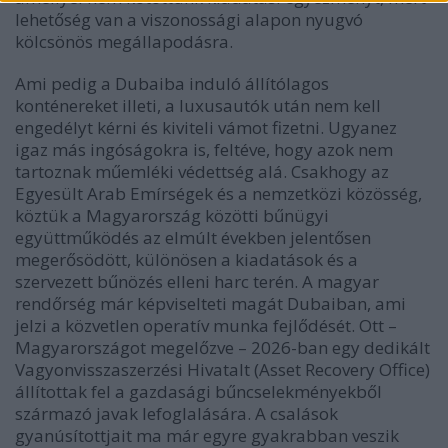
lehetőség van a viszonossági alapon nyugvó
kölcsönös megállapodásra.
Ami pedig a Dubaiba induló állítólagos
konténereket illeti, a luxusautók után nem kell
engedélyt kérni és kiviteli vámot fizetni. Ugyanez
igaz más ingóságokra is, feltéve, hogy azok nem
tartoznak műemléki védettség alá. Csakhogy az
Egyesült Arab Emírségek és a nemzetközi közösség,
köztük a Magyarország közötti bűnügyi
együttműködés az elmúlt években jelentősen
megerősödött, különösen a kiadatások és a
szervezett bűnözés elleni harc terén. A magyar
rendőrség már képviselteti magát Dubaiban, ami
jelzi a közvetlen operatív munka fejlődését. Ott –
Magyarországot megelőzve – 2026-ban egy dedikált
Vagyonvisszaszerzési Hivatalt (Asset Recovery Office)
állítottak fel a gazdasági bűncselekményekből
származó javak lefoglalására. A csalások
gyanúsítottjait ma már egyre gyakrabban veszik