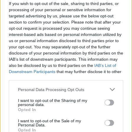
Pénzmosás és Terrorizmusfinanszírozás Elleni
If you wish to opt-out of the sale, sharing to third parties, or
Irodához (NAV PEI) kötelesek bejelentést tenni, ha
processing of your personal or sensitive information for
„pénzmosásra, terrorizmus finanszírozására vagy
targeted advertising by us, please use the below opt-out
dolog büntetendő cselekményből való származására
section to confirm your selection. Please note that after your
utaló adat, tény vagy körülmény” merül fel egy-egy
opt-out request is processed you may continue seeing
tranzakcióval kapcsolatban.
interest-based ads based on personal information utilized by
us or personal information disclosed to third parties prior to
„A szolgáltató a bejelentéssel egyidejűleg ezekben az
your opt-out. You may separately opt-out of the further
esetekben köteles felfüggeszteni az ügyletet, így
disclosure of your personal information by third parties on the
például a bankszámlán lévő összeg külföldre
IAB’s list of downstream participants. This information may
also be disclosed by us to third parties on the
IAB’s List of
utalásának a végrehajtását is”. A hatályos szabályok
Downstream Participants
that may further disclose it to other
szerint erre van legfeljebb hét napja, feltéve, hogy a
third parties.
NAV nem tesz a határidőn belül feljelentést, amely
megalapozná a gyanús tranzakcióval érintett pénzek
Please note that this website/app uses one or more Google
Personal Data Processing Opt Outs
miatti eljárást.
services and may gather and store information including but
not limited to your visit or usage behaviour. You may click to
I want to opt-out of the Sharing of my
Ezzel kapcsolatban érdemes emlékeztetni arra, hogy
personal data.
grant or deny consent to Google and its third-party tags to
Opted In
amikor márciusban egy szabálytalannak tartott
use your data for below specified purposes in below Google
ukrán pénzszállítmányt feltartóztatták
, napokkal
consent section.
I want to opt-out of the Sale of my
később Orbán Viktor aláírásával a
Magyar
Personal Data.
Közlönyben
megjelent egy kormányrendelet, amely
Opted In