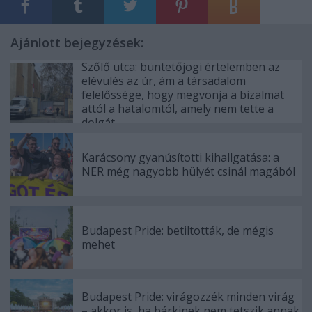
Ajánlott bejegyzések:
Szőlő utca: büntetőjogi értelemben az
elévülés az úr, ám a társadalom
felelőssége, hogy megvonja a bizalmat
attól a hatalomtól, amely nem tette a
dolgát
Karácsony gyanúsítotti kihallgatása: a
NER még nagyobb hülyét csinál magából
Budapest Pride: betiltották, de mégis
mehet
Budapest Pride: virágozzék minden virág
– akkor is, ha bárkinek nem tetszik annak