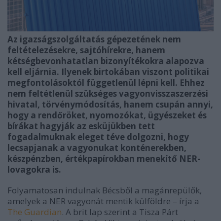
Az igazságszolgáltatás gépezetének nem
feltételezésekre, sajtóhírekre, hanem
kétségbevonhatatlan bizonyítékokra alapozva
kell eljárnia. Ilyenek birtokában viszont politikai
megfontolásoktól függetlenül lépni kell. Ehhez
nem feltétlenül szükséges vagyonvisszaszerzési
hivatal, törvénymódosítás, hanem csupán annyi,
hogy a rendőröket, nyomozókat, ügyészeket és
bírákat hagyják az esküjükben tett
fogadalmuknak eleget téve dolgozni, hogy
lecsapjanak a vagyonukat konténerekben,
készpénzben, értékpapírokban menekítő NER-
lovagokra is.
Folyamatosan indulnak Bécsből a magánrepülők,
amelyek a NER vagyonát mentik külföldre – írja a
The Guardian
. A brit lap szerint a Tisza Párt