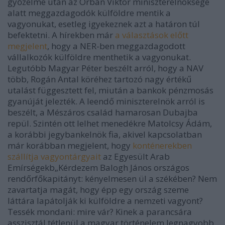
győzelme után az Orbán Viktor miniszterelnöksége
alatt meggazdagodók külföldre mentik a
vagyonukat, esetleg igyekeznek azt a határon túl
befektetni. A hírekben már
a választások előtt
megjelent
, hogy a NER-ben meggazdagodott
vállalkozók külföldre menthetik a vagyonukat.
Legutóbb Magyar Péter beszélt arról, hogy a NAV
több, Rogán Antal köréhez tartozó nagy értékű
utalást függesztett fel, miután a bankok pénzmosás
gyanúját jelezték. A leendő miniszterelnök arról is
beszélt, a Mészáros család hamarosan Dubajba
repül. Szintén ott lelhet menedékre Matolcsy Ádám,
a korábbi jegybankelnök fia, akivel kapcsolatban
már korábban megjelent, hogy
konténerekben
szállítja vagyontárgyait
az Egyesült Arab
Emírségekb„Kérdezem Balogh János országos
rendőrfőkapitányt: kényelmesen ül a székében? Nem
zavartatja magát, hogy épp egy ország szeme
láttára lapátolják ki külföldre a nemzeti vagyont?
Tessék mondani: mire vár? Kinek a parancsára
asszisztál tétlenül a magyar történelem legnagyobb