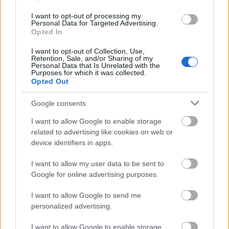
szerint nemzetbiztonsági érdek, hogy kiderüljön,
I want to opt-out of processing my
honnan származik a két pénzszállítóban lefoglalt
Personal Data for Targeted Advertising.
ukrán vagyon, mi a célállomása, rendeltetésének
Opted In
célja. Ezért a hét napot sietve hatvan napra
I want to opt-out of Collection, Use,
módosították. Most
Magyar Péter azt kéri a még
Retention, Sale, and/or Sharing of my
regnáló kormánytól
, hogy az ismert, de esetleg a
Personal Data that Is Unrelated with the
Purposes for which it was collected.
bűncselekmény gyanúját felvető tranzakciók
Opted Out
felfüggesztésére nyitva álló határidőt hosszabbítsa
meg kilencven napra.
Google consents
Mit is kell a bankoknak jelenteniük? Minden olyan
I want to allow Google to enable storage
adatot, tényt vagy körülményt, amely pénzmosásra,
related to advertising like cookies on web or
terrorizmus finanszírozására vagy
device identifiers in apps.
bűncselekményből származó vagyonra utal. Gyanús
I want to allow my user data to be sent to
ügylet, ha az ügyfél viselkedése vagy az ügylet
Google for online advertising purposes.
forrása nem átlátható, nagy összegű, szokatlan
készpénzmozgások történnek, valamely tranzakciót
I want to allow Google to send me
szokatlan ügylettípusban hajtanak végre, esetleg
personalized advertising.
gazdasági vagy jogszerű célt nélkülöző ügyletre,
pénzügyi műveletre derül fény. Mindebbe bőven
I want to allow Google to enable storage