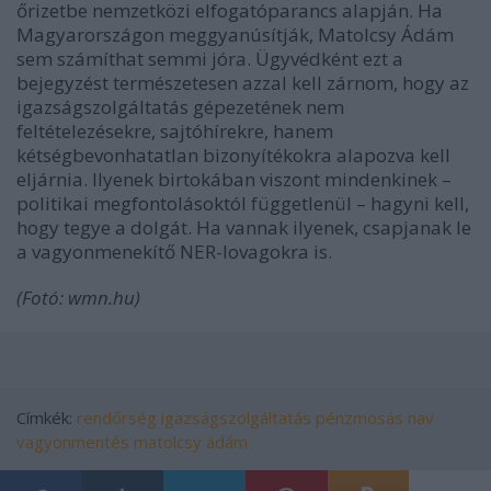
őrizetbe nemzetközi elfogatóparancs alapján. Ha
Magyarországon meggyanúsítják, Matolcsy Ádám
sem számíthat semmi jóra. Ügyvédként ezt a
bejegyzést természetesen azzal kell zárnom, hogy az
igazságszolgáltatás gépezetének nem
feltételezésekre, sajtóhírekre, hanem
kétségbevonhatatlan bizonyítékokra alapozva kell
eljárnia. Ilyenek birtokában viszont mindenkinek –
politikai megfontolásoktól függetlenül – hagyni kell,
hogy tegye a dolgát. Ha vannak ilyenek, csapjanak le
a vagyonmenekítő NER-lovagokra is.
(Fotó: wmn.hu)
Címkék:
rendőrség
igazságszolgáltatás
pénzmosás
nav
vagyonmentés
matolcsy ádám