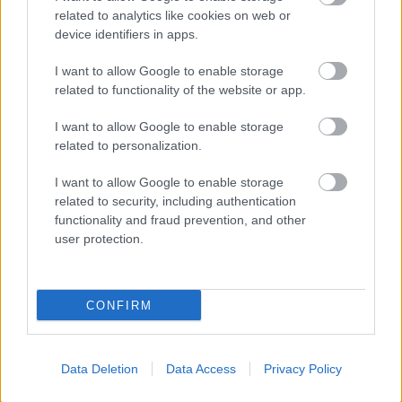
belefér a nagy összegű készpénzfelvétel, a jelentős, a
related to analytics like cookies on web or
szokásostól eltérő utalás. Miután a bankoknak
device identifiers in apps.
kötelező azonosítaniuk az ügyfeleket, mi több, a
gazdasági társaságok tényleges tulajdonviszonyait
I want to allow Google to enable storage
is, emiatt elvileg nehéz nyomtalanul eltüntetni az
related to functionality of the website or app.
esetleg bűnös úton szerzett milliárdokat.
I want to allow Google to enable storage
Léteznek uniós szabályok is. Például tízezer eurót
related to personalization.
meghaladó készpénzt vagy értékpapírt anélkül, hogy
ezt a vámhatóságnak bejelentenék, nem szabad
I want to allow Google to enable storage
unión kívüli országokba bőröndben kivinni. Ugyanez
related to security, including authentication
igaz az állítólag Bécsből induló magángépekre is,
functionality and fraud prevention, and other
user protection.
Aki ezt a rendelkezést megszegi, mindjárt súlyos
gyanúba keveredhet a vagyon eredetét illetően.
Amennyiben később kiderül, hogy a külföldre
juttatott pénzt, esetleg részvényt csempésztek ki,
CONFIRM
ezeket – a bűnügyi jogsegélyegyezmények alapján –
jó eséllyel vissza lehet szerezni. Ám akkor sem
tudhatja magát senki teljes biztonságban, ha olyan
Data Deletion
Data Access
Privacy Policy
országba menekíti a pénzét vagy saját magát,
amellyel nem kötöttünk kiadatási egyezményt, mert