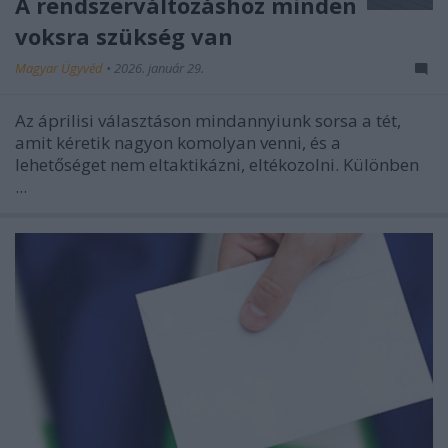
A rendszerváltozáshoz minden
voksra szükség van
Magyar Ügyvéd
•
2026. január 29.
Az áprilisi választáson mindannyiunk sorsa a tét,
amit kéretik nagyon komolyan venni, és a
lehetőséget nem eltaktikázni, eltékozolni. Különben
...