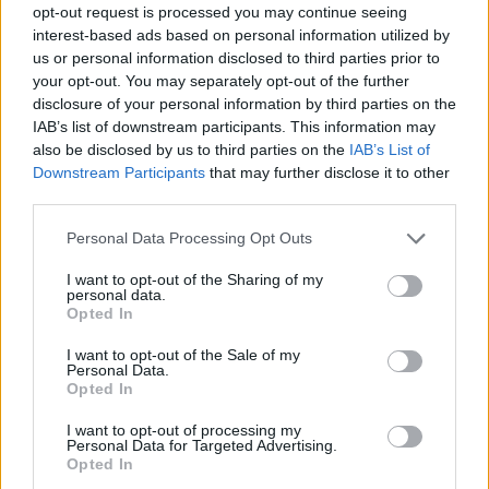
opt-out request is processed you may continue seeing
interest-based ads based on personal information utilized by
us or personal information disclosed to third parties prior to
your opt-out. You may separately opt-out of the further
disclosure of your personal information by third parties on the
IAB’s list of downstream participants. This information may
also be disclosed by us to third parties on the
IAB’s List of
Mi lesz veled, Klubrádió? Évekig
Downstream Participants
that may further disclose it to other
third parties.
tarthat, mire kiderül, visszakapja-e a
Please note that this website/app uses one or more Google
frekvenciahasználati jogát, és
Personal Data Processing Opt Outs
services and may gather and store information including but
milyen kártérítésre számíthat
not limited to your visit or usage behaviour. You may click to
I want to opt-out of the Sharing of my
personal data.
grant or deny consent to Google and its third-party tags to
Magyar Ügyvéd
•
2026. február 19.
Opted In
use your data for below specified purposes in below Google
consent section.
I want to opt-out of the Sale of my
A Fidesznek semmi nem drága, ha a hatalom
Personal Data.
Opted In
megőrzéséről van szó. A Klubrádió pedig zavaró
tényező, bot a küllők között. A rádió ...
I want to opt-out of processing my
Personal Data for Targeted Advertising.
Opted In