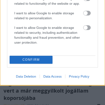
a kegyelmi ügy, a Szőlő utca és a ...
related to functionality of the website or app.
I want to allow Google to enable storage
related to personalization.
I want to allow Google to enable storage
related to security, including authentication
functionality and fraud prevention, and other
user protection.
CONFIRM
Data Deletion
Data Access
Privacy Policy
A gátlástalan hatalom újabb szöget
vert a már meggyilkolt jogállam
koporsójába