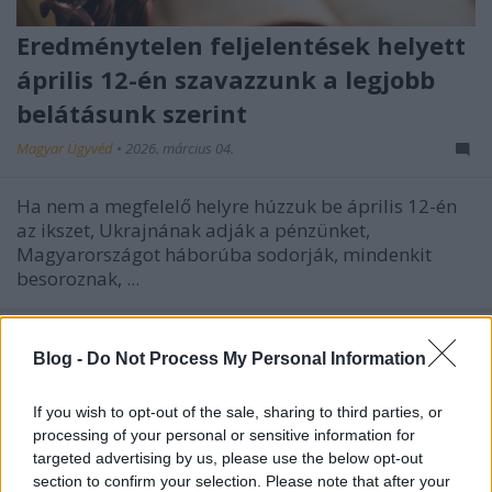
Eredménytelen feljelentések helyett
április 12-én szavazzunk a legjobb
belátásunk szerint
Magyar Ügyvéd
•
2026. március 04.
Ha nem a megfelelő helyre húzzuk be április 12-én
az ikszet, Ukrajnának adják a pénzünket,
Magyarországot háborúba sodorják, mindenkit
besoroznak, ...
Blog -
Do Not Process My Personal Information
If you wish to opt-out of the sale, sharing to third parties, or
processing of your personal or sensitive information for
targeted advertising by us, please use the below opt-out
section to confirm your selection. Please note that after your