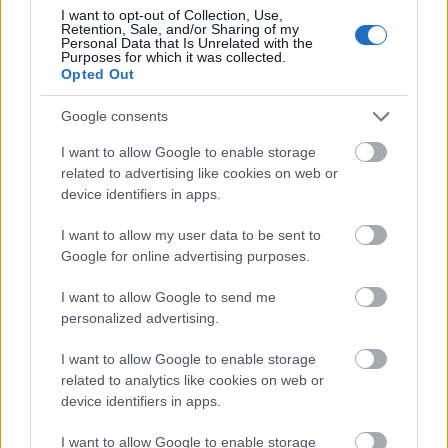
I want to opt-out of Collection, Use,
Retention, Sale, and/or Sharing of my
Personal Data that Is Unrelated with the
Purposes for which it was collected.
Opted Out
Google consents
I want to allow Google to enable storage
related to advertising like cookies on web or
device identifiers in apps.
I want to allow my user data to be sent to
Google for online advertising purposes.
Botrány botrány hátán: a Fidesz
I want to allow Google to send me
akkumulátora kezd lemerülni
personalized advertising.
Magyar Ügyvéd
•
2026. február 13.
I want to allow Google to enable storage
related to analytics like cookies on web or
device identifiers in apps.
Az elmúlt időszak eseményeinek politikai oldalát
nézve – aminek az értékelése nem az én feladatom –,
I want to allow Google to enable storage