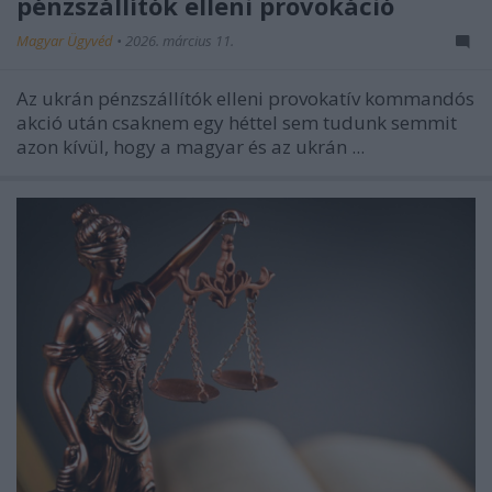
pénzszállítók elleni provokáció
Magyar Ügyvéd
•
2026. március 11.
Az ukrán pénzszállítók elleni provokatív kommandós
akció után csaknem egy héttel sem tudunk semmit
azon kívül, hogy a magyar és az ukrán ...