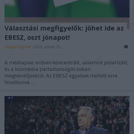
Választási megfigyelők: jöhet ide az
EBESZ, oszt jónapot!
Magyar Ügyvéd
•
2026. január 25.
A médiapiac erősen koncentrált, valamint polarizált,
és a közmédia pártatlanságát sokan
megkérdőjelezik. Az EBESZ egyebek mellett erre
hivatkozva ...