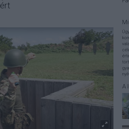
Fa
ért
Mi
Úgy
kor
val
cél
ért
tör
gya
nyi
A 