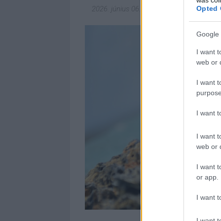
Opted 
2026. június 06.
-
Magyar Ügyvéd
Google 
I want t
web or d
I want t
purpose
I want 
I want t
web or d
I want t
or app.
I want t
I want t