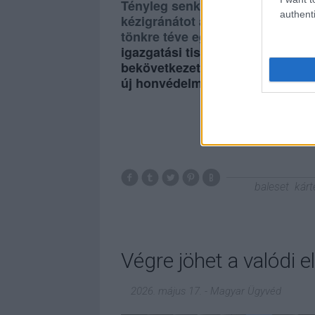
Tényleg senki nem tehet arról, 
authenti
kézigránátot adtak Újdörögdön, 
tönkre téve egy fiatal nő életét
igazgatási tisztségviselők szám
bekövetkezett súlyos balesetne
új honvédelmi miniszter másként
baleset
kárt
Végre jöhet a valódi 
2026. május 17.
-
Magyar Ügyvéd