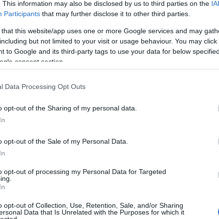
üggő vélelmezett jogsértések miatt, és bízzuk a
. This information may also be disclosed by us to third parties on the
IA
sét, majd az igazságszolgáltatásra az ügyek
Participants
that may further disclose it to other third parties.
 szó: a hűtlen kezelés büntetési tétele ötszázmillió
 that this website/app uses one or more Google services and may gath
tős vagyoni hátrány okozása esetén öttől tíz évig
including but not limited to your visit or usage behaviour. You may click 
ülügyminiszter négy esztendő alatt majdnem
 to Google and its third-party tags to use your data for below specifi
ai során magángépek bérlésére. De ne prejudikáljunk
ogle consent section.
járás joga és az ártatlanság vélelme mindenkit
l Data Processing Opt Outs
TOVÁBB
o opt-out of the Sharing of my personal data.
In
komment
o opt-out of the Sale of my Personal Data.
ijjártó péter
büntetőjog
hűtlen kezelés
hivatali visszaélés
In
to opt-out of processing my Personal Data for Targeted
ing.
z ügyészség lezárta a
In
tetőjogi felelőssége senkinek
o opt-out of Collection, Use, Retention, Sale, and/or Sharing
ersonal Data that Is Unrelated with the Purposes for which it
lected.