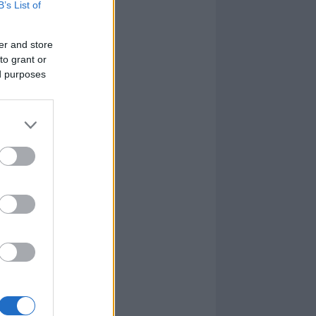
B’s List of
er and store
to grant or
ed purposes