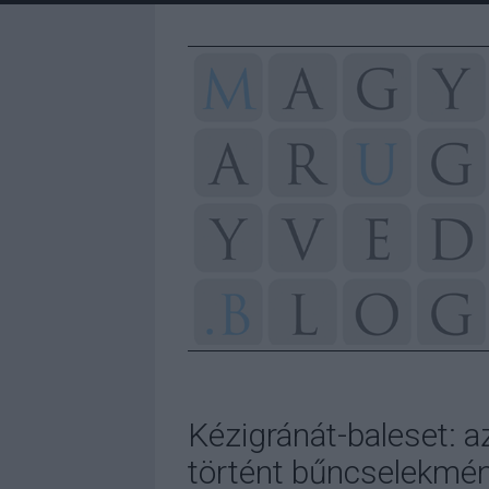
Kézigránát-baleset: 
történt bűncselekmén