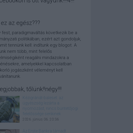
cebookon is ott vagyunk!!!!4!!!
 ez az egész???
 fest, paradigmaváltás következik be a
mányzati politikában, ezért azt gondoljuk,
amit tennünk kell: indítunk egy blogot. A
unk nem több, mint felelős
elmiségiként reagálni mindazokra a
ténésekre, amelyekkel kapcsolatban
korló jogászként véleményt kell
lvánítanunk.
legjobbak, tőlünk!!négy!!!
Kézigránát-baleset: az
ügyészség lezárta a
nyomozást, nincs büntetőjogi
felelőssége senkinek
2026. június 06. 20:36
Az Erste Bankra támadt