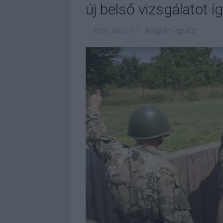
új belső vizsgálatot íg
2026. július 27.
-
Magyar Ügyvéd