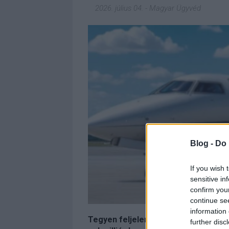
2026. július 04.
-
Magyar Ügyvéd
Blog -
Do 
If you wish 
sensitive in
confirm you
continue se
information 
Tegyen feljelentést az új külügyi áll
further disc