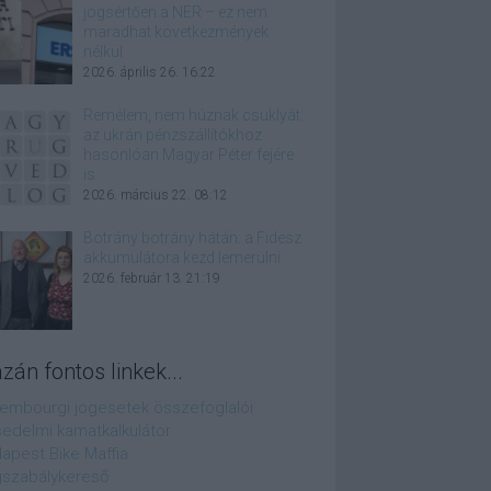
jogsértően a NER – ez nem
maradhat következmények
nélkül
2026. április 26. 16:22
Remélem, nem húznak csuklyát
az ukrán pénzszállítókhoz
hasonlóan Magyar Péter fejére
is
2026. március 22. 08:12
Botrány botrány hátán: a Fidesz
akkumulátora kezd lemerülni
2026. február 13. 21:19
azán fontos linkek...
embourgi jogesetek összefoglalói
edelmi kamatkalkulátor
apest Bike Maffia
szabálykereső