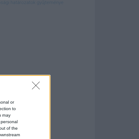
ósági határozatok gyűjteménye
sonal or
ection to
ou may
 personal
out of the
 downstream