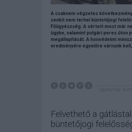
A csaknem végzetes következmények
senkit nem terhel büntetőjogi fele
Főügyészség. A sértett most már ne
ügybe, valamint polgári peres úton 
megállapítását. A honvédelmi minisz
eredményére egyelőre várnunk kell, 
ügyészség
bűn
Felvethető a gátlásta
büntetőjogi felelőssé