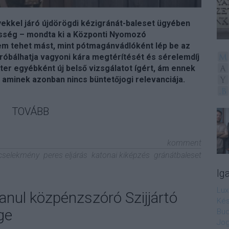
kel járó újdörögdi kézigránát-baleset ügyében
lősség – mondta ki a Központi Nyomozó
m tehet mást, mint pótmagánvádlóként lép be az
próbálhatja vagyoni kára megtérítését és sérelemdíj
ter egyébként új belső vizsgálatot ígért, ám ennek
aminek azonban nincs büntetőjogi relevanciája.
TOVÁBB
komment
cselekmény
peres eljárás
katonai kiképzés
gránátbaleset
Ig
Lux
lanul közpénzszóró Szijjártó
Kés
ge
Bud
Jog