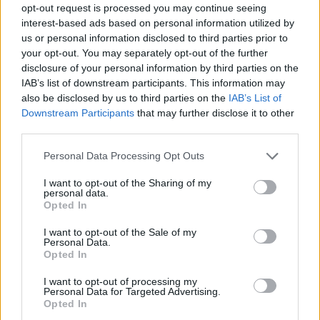
opt-out request is processed you may continue seeing
interest-based ads based on personal information utilized by
us or personal information disclosed to third parties prior to
your opt-out. You may separately opt-out of the further
disclosure of your personal information by third parties on the
IAB’s list of downstream participants. This information may
also be disclosed by us to third parties on the
IAB’s List of
Mi lesz veled, Klubrádió? Évekig
Downstream Participants
that may further disclose it to other
third parties.
tarthat, mire kiderül, visszakapja-e a
Please note that this website/app uses one or more Google
frekvenciahasználati jogát, és
Personal Data Processing Opt Outs
services and may gather and store information including but
milyen kártérítésre számíthat
not limited to your visit or usage behaviour. You may click to
I want to opt-out of the Sharing of my
personal data.
grant or deny consent to Google and its third-party tags to
Magyar Ügyvéd
•
2026. február 19.
Opted In
use your data for below specified purposes in below Google
consent section.
I want to opt-out of the Sale of my
A Fidesznek semmi nem drága, ha a hatalom
Personal Data.
Opted In
megőrzéséről van szó. A Klubrádió pedig zavaró
tényező, bot a küllők között. A rádió ...
I want to opt-out of processing my
Personal Data for Targeted Advertising.
Opted In