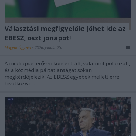
Választási megfigyelők: jöhet ide az
EBESZ, oszt jónapot!
Magyar Ügyvéd
•
2026. január 25.
A médiapiac erősen koncentrált, valamint polarizált,
és a közmédia pártatlanságát sokan
megkérdőjelezik. Az EBESZ egyebek mellett erre
hivatkozva ...