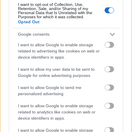
I want to opt-out of Collection, Use,
Retention, Sale, and/or Sharing of my
Personal Data that Is Unrelated with the
Purposes for which it was collected.
Opted Out
Google consents
I want to allow Google to enable storage
related to advertising like cookies on web or
device identifiers in apps.
I want to allow my user data to be sent to
Google for online advertising purposes.
Botrány botrány hátán: a Fidesz
I want to allow Google to send me
akkumulátora kezd lemerülni
personalized advertising.
Magyar Ügyvéd
•
2026. február 13.
I want to allow Google to enable storage
related to analytics like cookies on web or
device identifiers in apps.
Az elmúlt időszak eseményeinek politikai oldalát
nézve – aminek az értékelése nem az én feladatom –,
I want to allow Google to enable storage