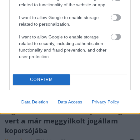
a kegyelmi ügy, a Szőlő utca és a ...
related to functionality of the website or app.
I want to allow Google to enable storage
related to personalization.
I want to allow Google to enable storage
related to security, including authentication
functionality and fraud prevention, and other
user protection.
CONFIRM
Data Deletion
Data Access
Privacy Policy
A gátlástalan hatalom újabb szöget
vert a már meggyilkolt jogállam
koporsójába