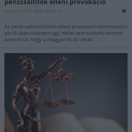
pénzszállítók elleni provokáció
Magyar Ügyvéd
•
2026. március 11.
Az ukrán pénzszállítók elleni provokatív kommandós
akció után csaknem egy héttel sem tudunk semmit
azon kívül, hogy a magyar és az ukrán ...