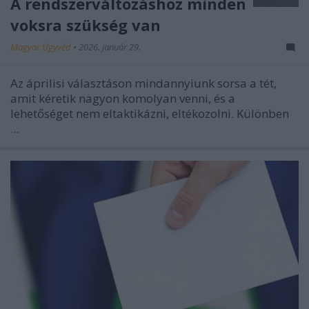
A rendszerváltozáshoz minden
voksra szükség van
Magyar Ügyvéd
•
2026. január 29.
Az áprilisi választáson mindannyiunk sorsa a tét,
amit kéretik nagyon komolyan venni, és a
lehetőséget nem eltaktikázni, eltékozolni. Különben
...