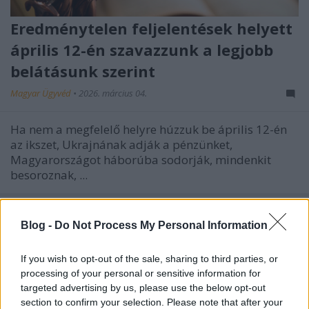
Eredménytelen feljelentések helyett
április 12-én szavazzunk a legjobb
belátásunk szerint
Magyar Ügyvéd
•
2026. március 04.
Ha nem a megfelelő helyre húzzuk be április 12-én
az ikszet, Ukrajnának adják a pénzünket,
Magyarországot háborúba sodorják, mindenkit
besoroznak, ...
Blog -
Do Not Process My Personal Information
If you wish to opt-out of the sale, sharing to third parties, or
processing of your personal or sensitive information for
targeted advertising by us, please use the below opt-out
section to confirm your selection. Please note that after your