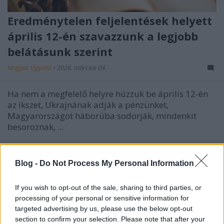
Eredménytelen feljelentések helyett
április 12-én szavazzunk a legjobb
belátásunk szerint
Magyar Ügyvéd
•
2026. március 04.
Ha nem a megfelelő helyre húzzuk be április 12-én
az ikszet, Ukrajnának adják a pénzünket,
Magyarországot háborúba sodorják, mindenkit
besoroznak, ...
Blog -
Do Not Process My Personal Information
If you wish to opt-out of the sale, sharing to third parties, or
processing of your personal or sensitive information for
targeted advertising by us, please use the below opt-out
section to confirm your selection. Please note that after your