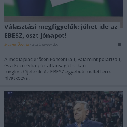
Választási megfigyelők: jöhet ide az
EBESZ, oszt jónapot!
Magyar Ügyvéd
•
2026. január 25.
A médiapiac erősen koncentrált, valamint polarizált,
és a közmédia pártatlanságát sokan
megkérdőjelezik. Az EBESZ egyebek mellett erre
hivatkozva ...