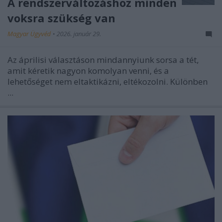
A rendszerváltozáshoz minden
voksra szükség van
Magyar Ügyvéd
•
2026. január 29.
Az áprilisi választáson mindannyiunk sorsa a tét,
amit kéretik nagyon komolyan venni, és a
lehetőséget nem eltaktikázni, eltékozolni. Különben
...