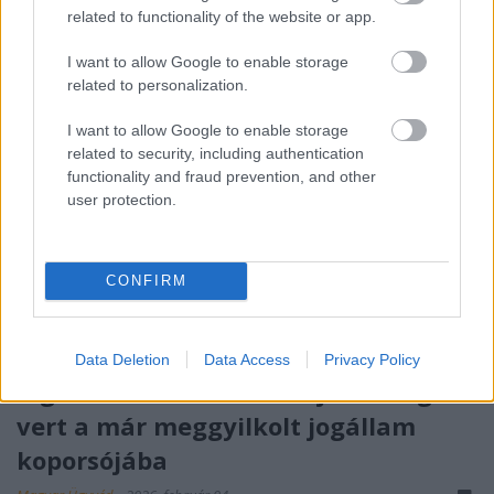
a kegyelmi ügy, a Szőlő utca és a ...
related to functionality of the website or app.
I want to allow Google to enable storage
related to personalization.
I want to allow Google to enable storage
related to security, including authentication
functionality and fraud prevention, and other
user protection.
CONFIRM
Data Deletion
Data Access
Privacy Policy
A gátlástalan hatalom újabb szöget
vert a már meggyilkolt jogállam
koporsójába