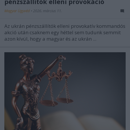
pénzszállítók elleni provokáció
Magyar Ügyvéd
•
2026. március 11.
Az ukrán pénzszállítók elleni provokatív kommandós
akció után csaknem egy héttel sem tudunk semmit
azon kívül, hogy a magyar és az ukrán ...