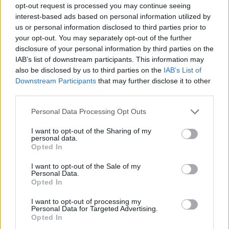
opt-out request is processed you may continue seeing
interest-based ads based on personal information utilized by
us or personal information disclosed to third parties prior to
your opt-out. You may separately opt-out of the further
disclosure of your personal information by third parties on the
IAB’s list of downstream participants. This information may
also be disclosed by us to third parties on the
IAB’s List of
Mi lesz veled, Klubrádió? Évekig
Downstream Participants
that may further disclose it to other
third parties.
tarthat, mire kiderül, visszakapja-e a
Please note that this website/app uses one or more Google
frekvenciahasználati jogát, és
Personal Data Processing Opt Outs
services and may gather and store information including but
milyen kártérítésre számíthat
not limited to your visit or usage behaviour. You may click to
I want to opt-out of the Sharing of my
personal data.
grant or deny consent to Google and its third-party tags to
Magyar Ügyvéd
•
2026. február 19.
Opted In
use your data for below specified purposes in below Google
consent section.
I want to opt-out of the Sale of my
A Fidesznek semmi nem drága, ha a hatalom
Personal Data.
Opted In
megőrzéséről van szó. A Klubrádió pedig zavaró
tényező, bot a küllők között. A rádió ...
I want to opt-out of processing my
Personal Data for Targeted Advertising.
Opted In