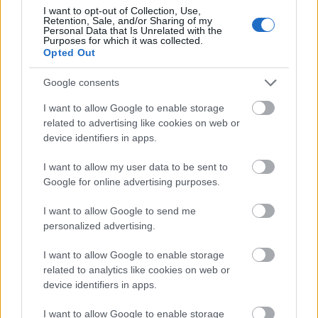
I want to opt-out of Collection, Use,
Retention, Sale, and/or Sharing of my
Personal Data that Is Unrelated with the
Purposes for which it was collected.
Opted Out
Google consents
I want to allow Google to enable storage
related to advertising like cookies on web or
device identifiers in apps.
I want to allow my user data to be sent to
Google for online advertising purposes.
Botrány botrány hátán: a Fidesz
I want to allow Google to send me
akkumulátora kezd lemerülni
personalized advertising.
Magyar Ügyvéd
•
2026. február 13.
I want to allow Google to enable storage
related to analytics like cookies on web or
device identifiers in apps.
Az elmúlt időszak eseményeinek politikai oldalát
nézve – aminek az értékelése nem az én feladatom –,
I want to allow Google to enable storage