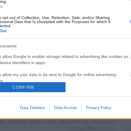
ing.
In
y: szabályozás híján mindenki
o opt-out of Collection, Use, Retention, Sale, and/or Sharing
 van
ersonal Data that Is Unrelated with the Purposes for which it
lected.
Out
consents
láltak meg a napokban a Civil Választási Bizottság
atalos állásfoglalása a testületnek az előválasztás
o allow Google to enable storage related to advertising like cookies on
ggésben. Ilyen nincs – de ez nem is a feladatunk –, mert
evice identifiers in apps.
dőszakon kívül az ellenzéki pártok (is) annyit köthetnek…
o allow my user data to be sent to Google for online advertising
s.
CONFIRM
to allow Google to send me personalized advertising.
TOVÁBB
Ig
o allow Google to enable storage related to analytics like cookies on
Data Deletion
Data Access
Privacy Policy
Lux
evice identifiers in apps.
komment
Kés
ány
költségek
kettős mérce
ellenőrzés
ász
előválasztás
Bud
o allow Google to enable storage related to functionality of the website
tiltott pártfinanszírozás
Jog