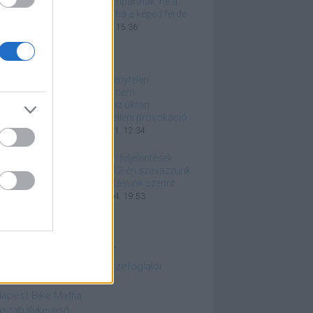
Üzenet az állampártnak: ne a
tükröt átkozd, ha a képed ferde
2026. április 05. 15:36
Utólagos törvénytelen
jogalkotással nem
legitimálható az ukrán
pénzszállítók elleni provokáció
2026. március 11. 12:34
Eredménytelen feljelentések
helyett április 12-én szavazzunk
a legjobb belátásunk szerint
2026. március 04. 19:53
azán fontos linkek...
embourgi jogesetek összefoglalói
edelmi kamatkalkulátor
apest Bike Maffia
szabálykereső