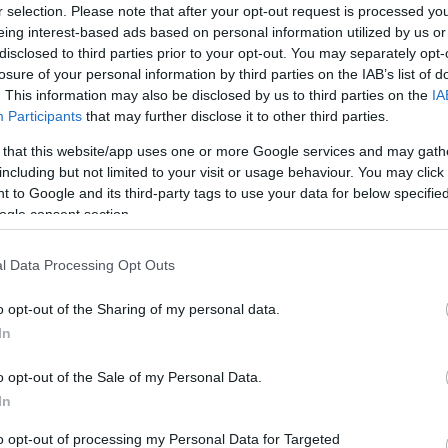
 pártok ne fogjanak olyan
Fa
r selection. Please note that after your opt-out request is processed y
eing interest-based ads based on personal information utilized by us or
disclosed to third parties prior to your opt-out. You may separately opt-
Mi
losure of your personal information by third parties on the IAB’s list of
. This information may also be disclosed by us to third parties on the
IA
Úgy
Participants
that may further disclose it to other third parties.
 sietve elsíratnia a 2022-es választáson közös listát
kor
tokat azért, mert az Állami Számvevőszék több mint
 that this website/app uses one or more Google services and may gath
val
ággal fenyegeti őket. Egyelőre egy jelentéstervezetről
including but not limited to your visit or usage behaviour. You may click 
cél
változatlan formában véglegessé is válna, bár az ÁSZ…
 to Google and its third-party tags to use your data for below specifi
ért
ogle consent section.
tör
gya
nyi
l Data Processing Opt Outs
TOVÁBB
A 
o opt-out of the Sharing of my personal data.
In
komment
o opt-out of the Sale of my Personal Data.
pártfinanszírozás
bírság
ász
jogállamiság
ner
ellenzéki
In
lista
közigazgatási határozat
to opt-out of processing my Personal Data for Targeted