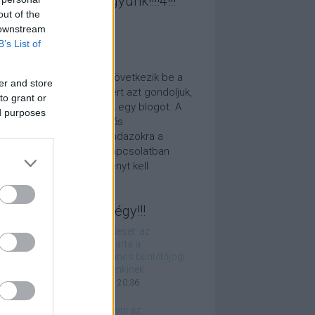
cebookon is ott vagyunk!!!!4!!!
out of the
 downstream
B’s List of
 ez az egész???
 fest, paradigmaváltás következik be a
er and store
mányzati politikában, ezért azt gondoljuk,
to grant or
amit tennünk kell: indítunk egy blogot. A
ed purposes
unk nem több, mint felelős
elmiségiként reagálni mindazokra a
ténésekre, amelyekkel kapcsolatban
korló jogászként véleményt kell
lvánítanunk.
legjobbak, tőlünk!!négy!!!
Kézigránát-baleset: az
ügyészség lezárta a
nyomozást, nincs büntetőjogi
felelőssége senkinek
2026. június 06. 20:36
Békén kell hagyni az