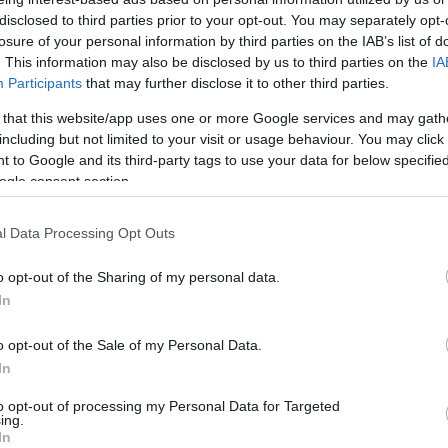
Fa
disclosed to third parties prior to your opt-out. You may separately opt-
losure of your personal information by third parties on the IAB’s list of
tesülés szerint a tanúvallomások mellett egy
. This information may also be disclosed by us to third parties on the
IA
Mi
ndelkezésére áll az egyik győri középiskolában történt
Participants
that may further disclose it to other third parties.
. A 17 éves H. András az eddigi adatok szerint ezért
Úgy
 that this website/app uses one or more Google services and may gath
t, mert néhány órával korábban hármast kapott tőle. Az
kor
including but not limited to your visit or usage behaviour. You may click 
val
 to Google and its third-party tags to use your data for below specifi
cél
ogle consent section.
ért
tör
TOVÁBB
l Data Processing Opt Outs
gya
nyi
o opt-out of the Sharing of my personal data.
komment
A 
In
iskola
tanárok
késelés
diákok
emberölési kísérlet
o opt-out of the Sale of my Personal Data.
In
to opt-out of processing my Personal Data for Targeted
ing.
In