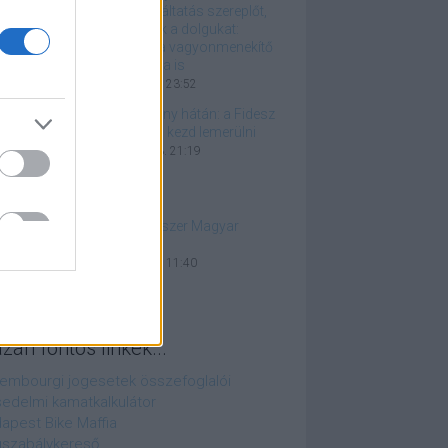
igazságszolgáltatás szereplőt,
hogy tehessék a dolgukat:
csapjanak le a vagyonmenekítő
NER-lovagokra is
2026. április 28. 23:52
Botrány botrány hátán: a Fidesz
akkumulátora kezd lemerülni
2026. február 13. 21:19
Lesz még egyszer Magyar
Köztársaság?
2026. január 19. 11:40
azán fontos linkek...
embourgi jogesetek összefoglalói
edelmi kamatkalkulátor
apest Bike Maffia
szabálykereső