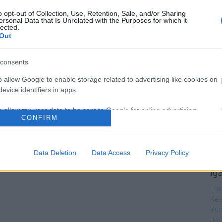
o opt-out of Collection, Use, Retention, Sale, and/or Sharing
ersonal Data that Is Unrelated with the Purposes for which it
lected.
Out
consents
o allow Google to enable storage related to advertising like cookies on
evice identifiers in apps.
o allow my user data to be sent to Google for online advertising
CONFIRM
s.
to allow Google to send me personalized advertising.
Data Deletion
Data Access
Privacy Policy
o allow Google to enable storage related to analytics like cookies on
Ig
evice identifiers in apps.
Lux
o allow Google to enable storage related to functionality of the website
Kés
Bud
Jog