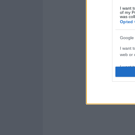
I want t
of my P
was col
Opted 
Google 
I want t
web or d
I want t
purpose
I want 
I want t
web or d
I want t
or app.