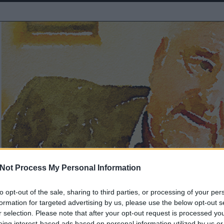
Not Process My Personal Information
to opt-out of the sale, sharing to third parties, or processing of your per
formation for targeted advertising by us, please use the below opt-out s
tt azért még nem Amerika
r selection. Please note that after your opt-out request is processed y
eing interest-based ads based on personal information utilized by us or