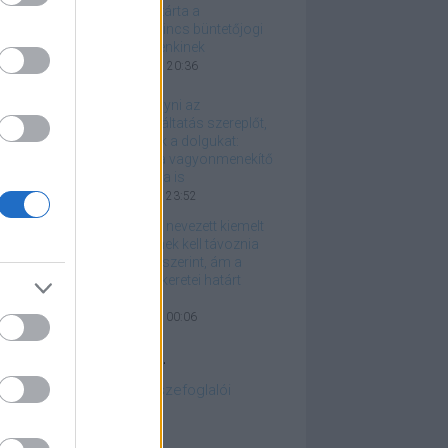
ügyészség lezárta a
nyomozást, nincs büntetőjogi
felelőssége senkinek
2026. június 06. 20:36
Békén kell hagyni az
igazságszolgáltatás szereplőt,
hogy tehessék a dolgukat:
csapjanak le a vagyonmenekítő
NER-lovagokra is
2026. április 28. 23:52
Nyolc bábnak nevezett kiemelt
állami vezetőnek kell távoznia
Magyar Péter szerint, ám a
jogállamiság keretei határt
szabhatnak
2026. április 21. 00:06
azán fontos linkek...
embourgi jogesetek összefoglalói
edelmi kamatkalkulátor
apest Bike Maffia