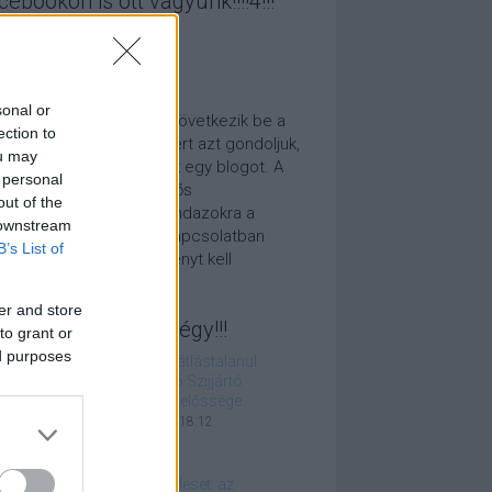
cebookon is ott vagyunk!!!!4!!!
 ez az egész???
sonal or
 fest, paradigmaváltás következik be a
ection to
mányzati politikában, ezért azt gondoljuk,
ou may
amit tennünk kell: indítunk egy blogot. A
 personal
unk nem több, mint felelős
out of the
elmiségiként reagálni mindazokra a
 downstream
ténésekre, amelyekkel kapcsolatban
B’s List of
korló jogászként véleményt kell
lvánítanunk.
er and store
legjobbak, tőlünk!!négy!!!
to grant or
ed purposes
Felvethető a gátlástalanul
közpénzszóró Szijjártó
büntetőjogi felelőssége
2026. július 04. 18:12
Kézigránát-baleset: az