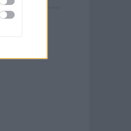
szabálykereső
ósági határozatok gyűjteménye