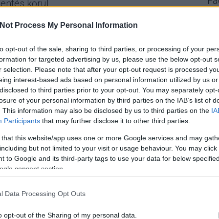
Fa
lentés körül
Not Process My Personal Information
Mi
ba a vita arról, kinek lenne a dolga, hogy végre
to opt-out of the sale, sharing to third parties, or processing of your per
nyt: mi a baja az unió csalás elleni hivatalának a 4-es
Úgy
formation for targeted advertising by us, please use the below opt-out s
kor
n szeretnénk tudni, tényleg lenyúlt-e valaki sok
r selection. Please note that after your opt-out request is processed y
val
ázásra költött pénzből. Tisztánlátás helyett egyelőre
eing interest-based ads based on personal information utilized by us or
cél
disclosed to third parties prior to your opt-out. You may separately opt-
ért
losure of your personal information by third parties on the IAB’s list of
tör
. This information may also be disclosed by us to third parties on the
IA
gya
Participants
that may further disclose it to other third parties.
nyi
TOVÁBB
 that this website/app uses one or more Google services and may gath
A 
including but not limited to your visit or usage behaviour. You may click 
komment
 to Google and its third-party tags to use your data for below specifi
ogle consent section.
metró
korrupció
közbeszerzés
olaf
l Data Processing Opt Outs
olimpiáról Budapesten?
o opt-out of the Sharing of my personal data.