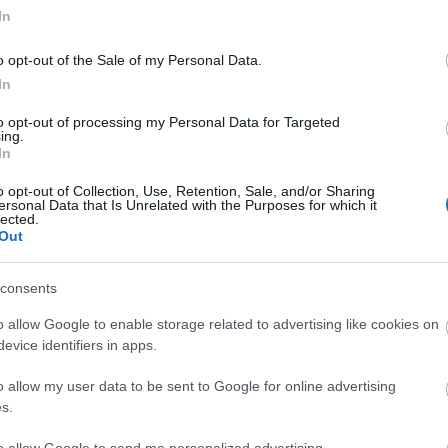
űjtés
In
o opt-out of the Sale of my Personal Data.
In
-e egyetlen hónap alatt összegyűjteni több mint 130 ezer
, ami feltétele annak, hogy a budapestiek helyi
to opt-out of processing my Personal Data for Targeted
ing.
níthassák ki a véleményüket arról, akarják-e a 2024-es
In
ndumot kiírják, elvileg esély van rá, hogy az érvényes…
o opt-out of Collection, Use, Retention, Sale, and/or Sharing
ersonal Data that Is Unrelated with the Purposes for which it
lected.
Out
TOVÁBB
consents
o allow Google to enable storage related to advertising like cookies on
komment
evice identifiers in apps.
st
metró
korrupció
olimpia
népszavazás
közbeszerzés
Ig
o allow my user data to be sent to Google for online advertising
Lux
s.
Kés
olitikai gerillakampány nem
Bud
to allow Google to send me personalized advertising.