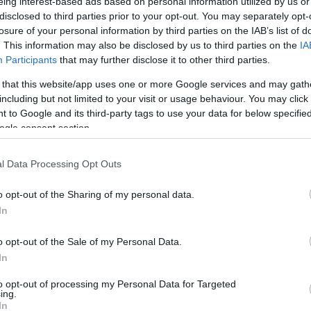
nem a választói akarat dönt
Fa
eing interest-based ads based on personal information utilized by us or
disclosed to third parties prior to your opt-out. You may separately opt-
losure of your personal information by third parties on the IAB’s list of
. This information may also be disclosed by us to third parties on the
IA
Mi
Participants
that may further disclose it to other third parties.
Úgy
 that this website/app uses one or more Google services and may gath
zámháború folyik arról, hogy a Fidesz vagy a Tisza
kor
including but not limited to your visit or usage behaviour. You may click 
ozgósítani a nemzeti ünnepen. Ebbe rondított bele a
val
 to Google and its third-party tags to use your data for below specifi
 biztonságos lebonyolításáért felelős operatív törzs a
cél
ogle consent section.
információnak jogsértő felhasználásával. Bízzuk
ért
tör
gya
l Data Processing Opt Outs
nyi
o opt-out of the Sharing of my personal data.
TOVÁBB
A 
In
o opt-out of the Sale of my Personal Data.
komment
In
sza
számháború
október 23.
békement
nemzet menete
to opt-out of processing my Personal Data for Targeted
ing.
In