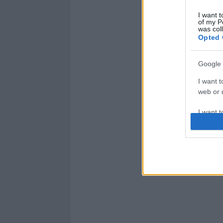
I want t
of my P
was col
Opted 
Google 
I want t
web or d
I want t
purpose
I want 
I want t
web or d
I want t
or app.