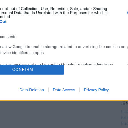
o opt-out of Collection, Use, Retention, Sale, and/or Sharing
ersonal Data that Is Unrelated with the Purposes for which it
lected.
Out
consents
o allow Google to enable storage related to advertising like cookies on
evice identifiers in apps.
o allow my user data to be sent to Google for online advertising
CONFIRM
s.
to allow Google to send me personalized advertising.
Data Deletion
Data Access
Privacy Policy
o allow Google to enable storage related to analytics like cookies on
Ig
evice identifiers in apps.
Lux
o allow Google to enable storage related to functionality of the website
Kés
Bud