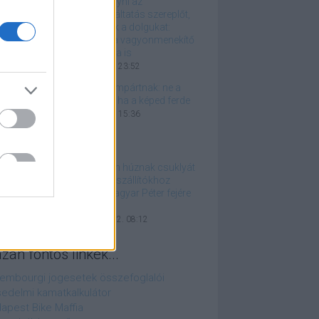
Békén kell hagyni az
igazságszolgáltatás szereplőt,
hogy tehessék a dolgukat:
csapjanak le a vagyonmenekítő
NER-lovagokra is
2026. április 28. 23:52
Üzenet az állampártnak: ne a
tükröt átkozd, ha a képed ferde
2026. április 05. 15:36
Remélem, nem húznak csuklyát
az ukrán pénzszállítókhoz
hasonlóan Magyar Péter fejére
is
2026. március 22. 08:12
azán fontos linkek...
embourgi jogesetek összefoglalói
edelmi kamatkalkulátor
apest Bike Maffia