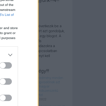
cebookon is ott vagyunk!!!!4!!!
out of the
 downstream
B’s List of
 ez az egész???
 fest, paradigmaváltás következik be a
er and store
mányzati politikában, ezért azt gondoljuk,
to grant or
amit tennünk kell: indítunk egy blogot. A
ed purposes
unk nem több, mint felelős
elmiségiként reagálni mindazokra a
ténésekre, amelyekkel kapcsolatban
korló jogászként véleményt kell
lvánítanunk.
legjobbak, tőlünk!!négy!!!
A választási eredmény minden
közjogi tisztségviselőnek azt
üzeni, hogy a magyar
társadalom rendszerszintű
változást követel
2026. április 17. 20:22