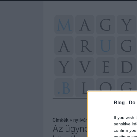
Blog -
Do 
If you wish 
Címkék
»
nyilvánosság
sensitive in
Az ügynökakták megny
confirm you
continue se