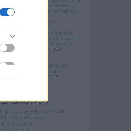
Remélem, nem húznak csuklyát
az ukrán pénzszállítókhoz
hasonlóan Magyar Péter fejére
is
2026. március 22. 08:12
Eredménytelen feljelentések
helyett április 12-én szavazzunk
a legjobb belátásunk szerint
2026. március 04. 19:53
Fasisztának szabad lenni,
antifasisztának nem
2026. január 11. 22:25
azán fontos linkek...
embourgi jogesetek összefoglalói
edelmi kamatkalkulátor
apest Bike Maffia
szabálykereső