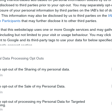
rhat
Fa
disclosed to third parties prior to your opt-out. You may separately opt-
losure of your personal information by third parties on the IAB’s list of
. This information may also be disclosed by us to third parties on the
IA
Mi
Participants
that may further disclose it to other third parties.
 közérdek fűződött az ügynökakták teljes
Úgy
a ez már csak igen korlátozottan igaz. Történészekre
 that this website/app uses one or more Google services and may gath
kor
eltárják a Rákosi–Kádár-éra bűneit, amelyekkel tényleg
including but not limited to your visit or usage behaviour. You may click 
val
i. Szakemberek feladata, hogy a rendszerszintű
 to Google and its third-party tags to use your data for below specifi
cél
k, és…
ogle consent section.
ért
tör
l Data Processing Opt Outs
gya
nyi
TOVÁBB
o opt-out of the Sharing of my personal data.
A 
In
komment
o opt-out of the Sale of my Personal Data.
kampány
nyilvánosság
ügynökakták
tisza-kormány
In
to opt-out of processing my Personal Data for Targeted
ing.
aki mindenhez is ért
In