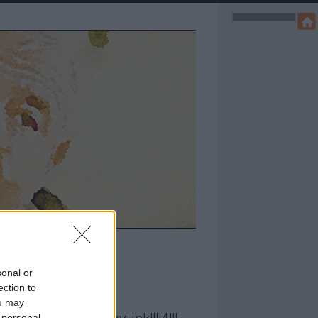
sonal or
ection to
ou may
 personal