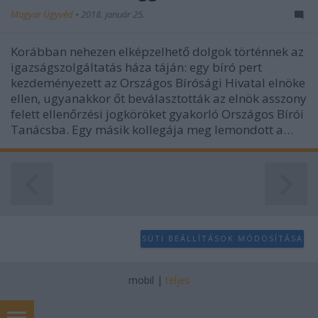
Magyar Ügyvéd
•
2018. január 25.
Korábban nehezen elképzelhető dolgok történnek az
igazságszolgáltatás háza táján: egy bíró pert
kezdeményezett az Országos Bírósági Hivatal elnöke
ellen, ugyanakkor őt beválasztották az elnök asszony
felett ellenőrzési jogköröket gyakorló Országos Bírói
Tanácsba. Egy másik kollegája meg lemondott a…
SÜTI BEÁLLÍTÁSOK MÓDOSÍTÁSA
mobil
|
teljes