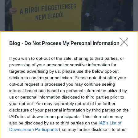
Igazságügyi reform: „Maaargit!
Blog -
Do Not Process My Personal Information
Nooormális?”
If you wish to opt-out of the sale, sharing to third parties, or
Magyar Ügyvéd
•
2025. január 17.
processing of your personal or sensitive information for
targeted advertising by us, please use the below opt-out
Érvénytelennek minősítette a bírák nyomására az
section to confirm your selection. Please note that after your
Országos Bírói Tanács az igazságszolgáltatás
opt-out request is processed you may continue seeing
hatékonyságának növelését és az
interest-based ads based on personal information utilized by
igazságszolgáltatásban dolgozók jövedelmi
us or personal information disclosed to third parties prior to
viszonyainak rendezését célzó négyoldalú
your opt-out. You may separately opt-out of the further
megállapodást. A bírák önigazgatási testülete
disclosure of your personal information by third parties on the
eredetileg sajnos engedett a zsarolásnak,…
IAB’s list of downstream participants. This information may
also be disclosed by us to third parties on the
IAB’s List of
Downstream Participants
that may further disclose it to other
third parties.