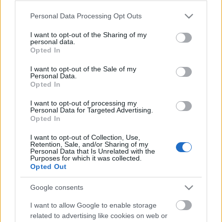
Please note that this website/app uses one or more Google
Personal Data Processing Opt Outs
services and may gather and store information including but
not limited to your visit or usage behaviour. You may click to
I want to opt-out of the Sharing of my
personal data.
grant or deny consent to Google and its third-party tags to
Opted In
use your data for below specified purposes in below Google
consent section.
I want to opt-out of the Sale of my
Personal Data.
Opted In
I want to opt-out of processing my
Personal Data for Targeted Advertising.
Opted In
Bírósági kinevezések: szakma versus
I want to opt-out of Collection, Use,
Retention, Sale, and/or Sharing of my
Personal Data that Is Unrelated with the
lojalitás?
Purposes for which it was collected.
Opted Out
Magyar Ügyvéd
•
2022. augusztus 19.
Google consents
A Kúria elnökének, Varga Zs. Andrásnak a felesége
I want to allow Google to enable storage
lett a Fővárosi Ítélőtábla polgári kollégiumának
related to advertising like cookies on web or
tanácselnöke, miközben a kinevezéséről