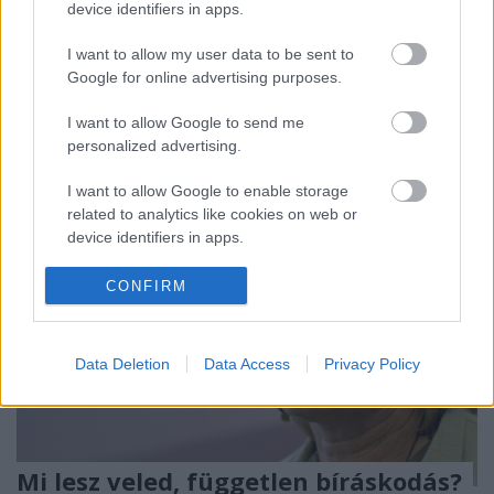
device identifiers in apps.
véleménynyilvánításra jogosult bírák több mint
hetven százaléka ellene szavazott. Amúgy egy
I want to allow my user data to be sent to
nemzetközi felmérés szerint a hazai bírói karból
Google for online advertising purposes.
válaszolók 42…
I want to allow Google to send me
personalized advertising.
I want to allow Google to enable storage
related to analytics like cookies on web or
device identifiers in apps.
I want to allow Google to enable storage
CONFIRM
related to functionality of the website or app.
I want to allow Google to enable storage
Data Deletion
Data Access
Privacy Policy
related to personalization.
I want to allow Google to enable storage
related to security, including authentication
functionality and fraud prevention, and other
Mi lesz veled, független bíráskodás?
user protection.