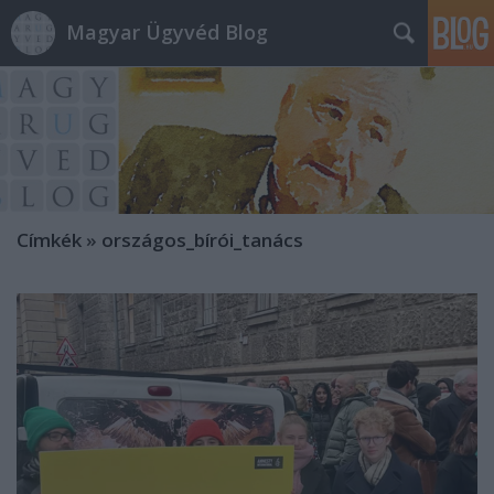
Magyar Ügyvéd Blog
Címkék
»
országos_bírói_tanács