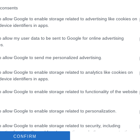
kormány
oltás
tájékoztatás
közbizalom
koronavírus
Bír
consents
o allow Google to enable storage related to advertising like cookies on
játék az egészségünkkel?
evice identifiers in apps.
o allow my user data to be sent to Google for online advertising
s.
oltanánk az egész országot a koronavírus ellen –
to allow Google to send me personalized advertising.
ktor. Később visszakoztak, s már csak arról beszéltek,
ó embert lehetne oltani egy hétvége alatt. Már ha lenne
o allow Google to enable storage related to analytics like cookies on
en valamilyen csoda folytán lenne is, ezek az ígéretek
evice identifiers in apps.
o allow Google to enable storage related to functionality of the website
TOVÁBB
o allow Google to enable storage related to personalization.
o allow Google to enable storage related to security, including
komment
cation functionality and fraud prevention, and other user protection.
tor
oltás
gyógyítás
tájékoztatás
civid 19
lélegeztőgépek
CONFIRM