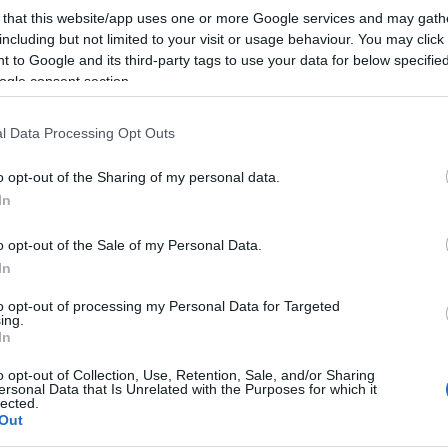
 that this website/app uses one or more Google services and may gath
tóság, ha nem veszi komolyan a
including but not limited to your visit or usage behaviour. You may click 
 to Google and its third-party tags to use your data for below specifi
yezésére vonatkozó
ogle consent section.
l Data Processing Opt Outs
o opt-out of the Sharing of my personal data.
gyszer alkalmazását nem a szakmai szabályoknak
In
ezik, az felvetheti egyebek mellett a foglalkozás
eszélyeztetés gyanúját. Többek között erről is szó esett
o opt-out of the Sale of my Personal Data.
ímű műsorában.
In
to opt-out of processing my Personal Data for Targeted
ing.
Ig
In
TOVÁBB
Lux
o opt-out of Collection, Use, Retention, Sale, and/or Sharing
ersonal Data that Is Unrelated with the Purposes for which it
Kés
lected.
Bud
Out
komment
Jog