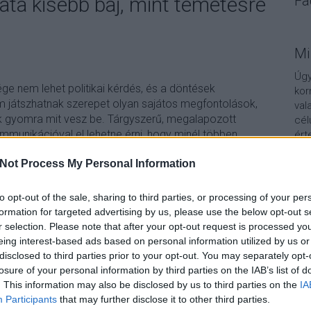
ta kisebb baj, mint temetésre
Fa
Mi
Úgy
e nem lehet politikai kérdés, és a döntések
kor
játszhatnak szerepet olyan sajátos megfontolások,
val
k gyomra mit vesz be. Tárgyszerű, megalapozott
cél
munikációval el lehetne érni, hogy minél többen
ért
elentette…
tör
gya
Not Process My Personal Information
nyi
to opt-out of the sale, sharing to third parties, or processing of your per
TOVÁBB
A 
formation for targeted advertising by us, please use the below opt-out s
r selection. Please note that after your opt-out request is processed y
eing interest-based ads based on personal information utilized by us or
komment
disclosed to third parties prior to your opt-out. You may separately opt-
miniszter
tájékoztatás
egészségügyi törvény
pártpolitika
losure of your personal information by third parties on the IAB’s list of
covid
. This information may also be disclosed by us to third parties on the
IA
Participants
that may further disclose it to other third parties.