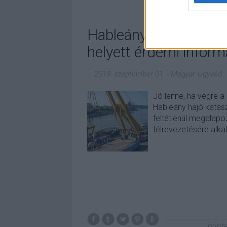
Hableány-katasztrófa
helyett érdemi inform
2019. szeptember 01.
-
Magyar Ügyvéd
Jó lenne, ha végre 
Hableány hajó katas
feltétlenül megalapo
félrevezetésére alk
bünte