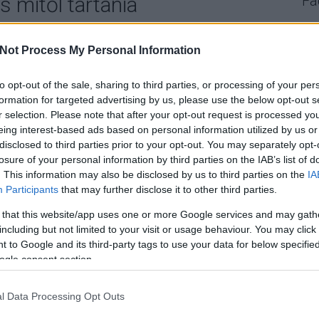
 mitől tartania
Fa
Not Process My Personal Information
Mi
s” a pártok részéről: pénzbeli támogatást kérnek a
Úgy
z. Nincs ezzel semmi baj, legfeljebb azt a kérdést lehet
to opt-out of the sale, sharing to third parties, or processing of your per
kor
esznek valóban szüksége van-e újabb forrásokra, hiszen
formation for targeted advertising by us, please use the below opt-out s
val
iárdokból hülyítik az embereket. Most Márki-Zay
r selection. Please note that after your opt-out request is processed y
cél
eing interest-based ads based on personal information utilized by us or
ért
disclosed to third parties prior to your opt-out. You may separately opt-
tör
losure of your personal information by third parties on the IAB’s list of
gya
. This information may also be disclosed by us to third parties on the
IA
nyi
TOVÁBB
Participants
that may further disclose it to other third parties.
A 
 that this website/app uses one or more Google services and may gath
including but not limited to your visit or usage behaviour. You may click 
komment
 to Google and its third-party tags to use your data for below specifi
orbán viktor
támogatás
adatkezelés
adományok
márki-
ogle consent section.
zay péter
l Data Processing Opt Outs