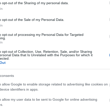
a receptet arra, hogyan tegyék
o opt-out of the Sharing of my personal data.
eteket
In
o opt-out of the Sale of my Personal Data.
In
m adományozhat civil szervezeteknek a kormány
to opt-out of processing my Personal Data for Targeted
 szerint, mert azok a támogatók személyét kötelesek
ing.
i. De miért ilyen szemérmesek, amikor a TAO esetében
In
eg, hogy a látványsportokat milyen cégek mennyivel
o opt-out of Collection, Use, Retention, Sale, and/or Sharing
g…
ersonal Data that Is Unrelated with the Purposes for which it
lected.
Out
TOVÁBB
consents
o allow Google to enable storage related to advertising like cookies on
Ig
komment
evice identifiers in apps.
Lux
gatás
közpénzek
tao
civil szervezetek
párttámogatások
Kés
o allow my user data to be sent to Google for online advertising
Bud
s.
Jog