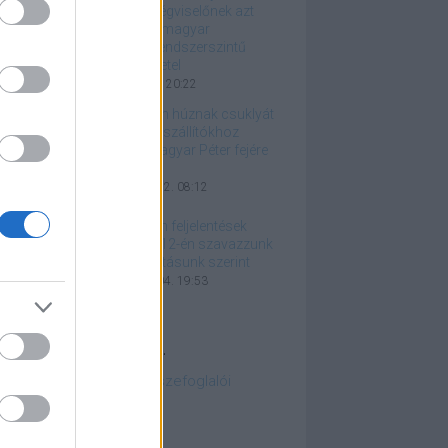
közjogi tisztségviselőnek azt
üzeni, hogy a magyar
társadalom rendszerszintű
változást követel
2026. április 17. 20:22
Remélem, nem húznak csuklyát
az ukrán pénzszállítókhoz
hasonlóan Magyar Péter fejére
is
2026. március 22. 08:12
Eredménytelen feljelentések
helyett április 12-én szavazzunk
a legjobb belátásunk szerint
2026. március 04. 19:53
azán fontos linkek...
embourgi jogesetek összefoglalói
edelmi kamatkalkulátor
apest Bike Maffia
szabálykereső