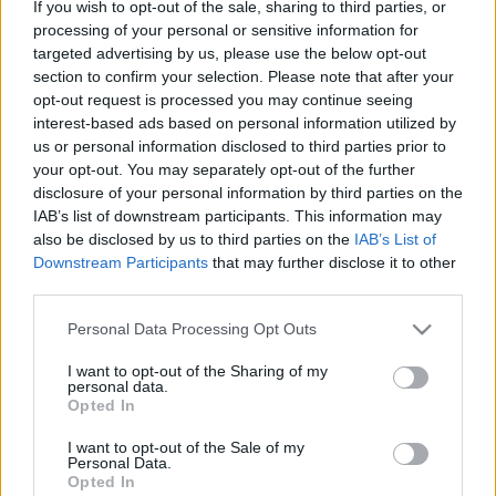
If you wish to opt-out of the sale, sharing to third parties, or
processing of your personal or sensitive information for
targeted advertising by us, please use the below opt-out
section to confirm your selection. Please note that after your
opt-out request is processed you may continue seeing
interest-based ads based on personal information utilized by
A bíróság tényleg papírok alapján
us or personal information disclosed to third parties prior to
akar dönteni a polgári perekben?
your opt-out. You may separately opt-out of the further
disclosure of your personal information by third parties on the
Magyar Ügyvéd
•
2018. augusztus 22.
IAB’s list of downstream participants. This information may
also be disclosed by us to third parties on the
IAB’s List of
Downstream Participants
that may further disclose it to other
A szóbeliség, a közvetlenség és a tárgyalások
third parties.
nyilvánosságának alapelvét is sérti a januártól
hatályos polgári eljárásjogi törvény, mert a feleknek
Please note that this website/app uses one or more Google
Personal Data Processing Opt Outs
az írásban folyó előkészítő eljárásban minden
services and may gather and store information including but
kártyájukat fel kell fedniük. Ráadásul a bíróságok a
not limited to your visit or usage behaviour. You may click to
I want to opt-out of the Sharing of my
personal data.
formanyomtatványon benyújtható keresetlevél
grant or deny consent to Google and its third-party tags to
Opted In
legkisebb…
use your data for below specified purposes in below Google
consent section.
I want to opt-out of the Sale of my
Personal Data.
Opted In