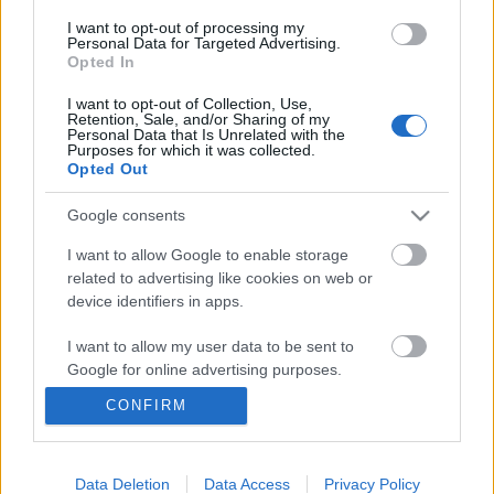
I want to opt-out of processing my
Personal Data for Targeted Advertising.
Opted In
I want to opt-out of Collection, Use,
Retention, Sale, and/or Sharing of my
Personal Data that Is Unrelated with the
Purposes for which it was collected.
Opted Out
Google consents
I want to allow Google to enable storage
related to advertising like cookies on web or
device identifiers in apps.
Hogyan ítélkeznek puccsistának
minősített társaik felett a bírák?
I want to allow my user data to be sent to
Google for online advertising purposes.
Helyzetjelentés Ankarából
CONFIRM
Magyar Ügyvéd
•
2016. december 25.
I want to allow Google to send me
personalized advertising.
A tisztességes büntetőeljárás elveiről szerveztek
I want to allow Google to enable storage
Data Deletion
Data Access
Privacy Policy
kurzust török bíráknak. A 16 ezer fős bírói kar