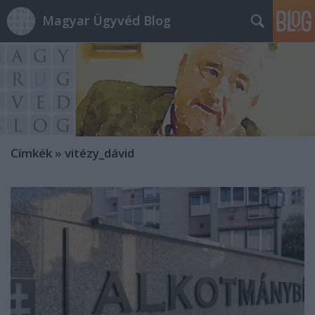
Magyar Ügyvéd Blog
Címkék
»
vitézy_dávid