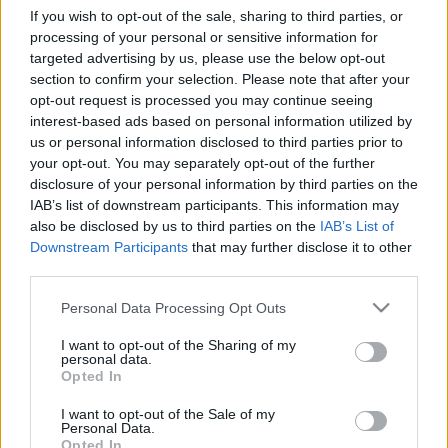
If you wish to opt-out of the sale, sharing to third parties, or
processing of your personal or sensitive information for
targeted advertising by us, please use the below opt-out
section to confirm your selection. Please note that after your
opt-out request is processed you may continue seeing
interest-based ads based on personal information utilized by
us or personal information disclosed to third parties prior to
your opt-out. You may separately opt-out of the further
disclosure of your personal information by third parties on the
IAB’s list of downstream participants. This information may
also be disclosed by us to third parties on the
IAB’s List of
Downstream Participants
that may further disclose it to other
third parties.
Please note that this website/app uses one or more Google
Personal Data Processing Opt Outs
A választók – és a Fidesz-kormány –
services and may gather and store information including but
felelőssége, ha működésképtelen
not limited to your visit or usage behaviour. You may click to
I want to opt-out of the Sharing of my
personal data.
grant or deny consent to Google and its third-party tags to
lesz a fővárosi közgyűlés?
Opted In
use your data for below specified purposes in below Google
consent section.
Magyar Ügyvéd
•
2024. június 28.
I want to opt-out of the Sale of my
Personal Data.
Opted In