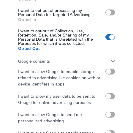
Hetek óta folynak a találgatások arról, mi lesz a
I want to opt-out of processing my
következménye a fővárosi önkormányzati
Personal Data for Targeted Advertising.
választásnak. Karácsony Gergely 41 vokssal nyert
Opted In
Vitézy Dáviddal szemben, miközben a budapesti
közgyűlés összetétele még ennél is zavarosabb
I want to opt-out of Collection, Use,
Retention, Sale, and/or Sharing of my
helyzetet teremtett. Ennek egyik oka, hogy a
Personal Data that Is Unrelated with the
Purposes for which it was collected.
választókban nem sikerült…
Opted Out
Google consents
I want to allow Google to enable storage
related to advertising like cookies on web or
device identifiers in apps.
I want to allow my user data to be sent to
Google for online advertising purposes.
I want to allow Google to send me
personalized advertising.