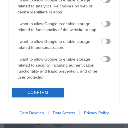
I want to allow Google to enable storage
related to analytics like cookies on web or
device identifiers in apps.
Főpolgármester-választás: a
demokrácia ünnepe vagy
I want to allow Google to enable storage
related to functionality of the website or app.
kutyakomédia?
I want to allow Google to enable storage
Magyar Ügyvéd
•
2024. június 15.
related to personalization.
Soha nem látott szoros küzdelem folyik a
I want to allow Google to enable storage
főpolgármesteri poszt elnyeréséért, és a jogerős
related to security, including authentication
végeredmény mostanáig sem született meg. Szokták
functionality and fraud prevention, and other
mondani, hogy a választás a demokrácia ünnepe, de
user protection.
ez most valamiféle gyászmisére emlékeztet. Az egész
folyamat leginkább a választók megtévesztéséről
CONFIRM
szólt,…
Data Deletion
Data Access
Privacy Policy