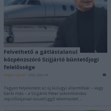
Felvethető a gátlástalanul
közpénzszóró Szijjártó büntetőjogi
felelőssége
Magyar Ügyvéd
•
2026. július 04.
Tegyen feljelentést az új külügyi államtitkár – vagy
bárki más – a Szijjártó Péter sokmilliárdos
repülőútjaival összefüggő vélelmezett ...