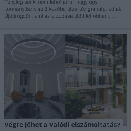
Tényleg senki nem tehet arról, hogy egy
kormánytisztviselő kezébe éles kézigránátot adtak
Újdörögdön, ami az eldobása előtt felrobbant, ...
Végre jöhet a valódi elszámoltatás?