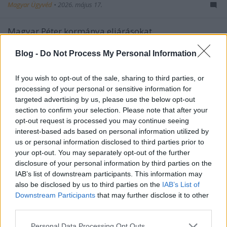
Magyar Ügyvéd
•
2026. május 17.
Magyar Péter kormánya eljárásokat
kezdeményezhet egyebek mellett a túlárazott
közbeszerzések miatt. Ugyanakkor szóba
Blog -
Do Not Process My Personal Information
kerülhetnek egyéb ...
If you wish to opt-out of the sale, sharing to third parties, or
processing of your personal or sensitive information for
targeted advertising by us, please use the below opt-out
section to confirm your selection. Please note that after your
opt-out request is processed you may continue seeing
interest-based ads based on personal information utilized by
us or personal information disclosed to third parties prior to
your opt-out. You may separately opt-out of the further
disclosure of your personal information by third parties on the
IAB’s list of downstream participants. This information may
also be disclosed by us to third parties on the
IAB’s List of
Downstream Participants
that may further disclose it to other
third parties.
Please note that this website/app uses one or more Google
Personal Data Processing Opt Outs