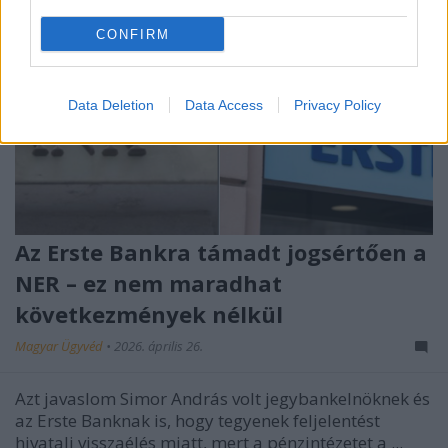
CONFIRM
Data Deletion
Data Access
Privacy Policy
Az Erste Bankra támadt jogsértően a
NER – ez nem maradhat
következmények nélkül
Magyar Ügyvéd
•
2026. április 26.
Azt javaslom Simor András volt jegybankelnöknek és
az Erste Banknak is, hogy tegyenek feljelentést
hivatali visszaélés miatt, mert a pénzintézetet a ...