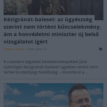
Kézigránát-baleset: az ügyészség
szerint nem történt bűncselekmény,
ám a honvédelmi miniszter új belső
vizsgálatot ígért
Magyar Ügyvéd
•
2026. július 27.
A csaknem végzetes következményekkel járó
újdörögdi kézigránát-baleset ügyében senkit nem
terhel büntetőjogi felelősség – mondta ki a ...