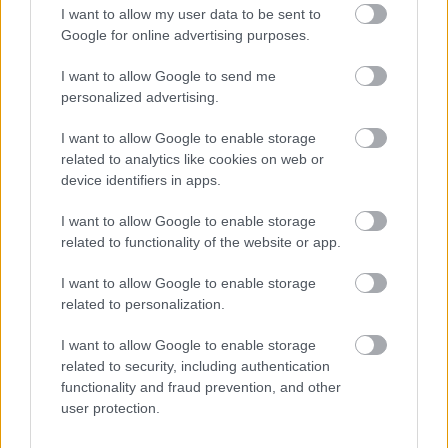
I want to allow my user data to be sent to
Google for online advertising purposes.
I want to allow Google to send me
Békén kell hagyni az
personalized advertising.
igazságszolgáltatás szereplőt, hogy
I want to allow Google to enable storage
tehessék a dolgukat: csapjanak le a
related to analytics like cookies on web or
device identifiers in apps.
vagyonmenekítő NER-lovagokra is
I want to allow Google to enable storage
Magyar Ügyvéd
•
2026. április 28.
related to functionality of the website or app.
Az igazságszolgáltatás gépezetének nem
I want to allow Google to enable storage
feltételezésekre, sajtóhírekre, hanem
related to personalization.
kétségbevonhatatlan bizonyítékokra alapozva kell
eljárnia. Ilyenek ...
I want to allow Google to enable storage
related to security, including authentication
functionality and fraud prevention, and other
user protection.