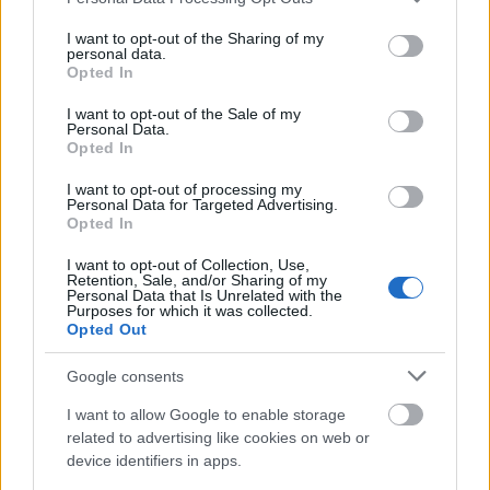
services and may gather and store information including but
Az ügynökakták megnyitása
not limited to your visit or usage behaviour. You may click to
I want to opt-out of the Sharing of my
personal data.
grant or deny consent to Google and its third-party tags to
vitatható következményekkel járhat
Opted In
use your data for below specified purposes in below Google
Magyar Ügyvéd
•
2026. május 04.
consent section.
I want to opt-out of the Sale of my
Personal Data.
Opted In
Míg 1990-ben fontos közérdek fűződött az
ügynökakták teljes nyilvánosságához, ma ez már
I want to opt-out of processing my
Personal Data for Targeted Advertising.
csak igen korlátozottan igaz. Történészekre kellene ...
Opted In
I want to opt-out of Collection, Use,
Retention, Sale, and/or Sharing of my
Personal Data that Is Unrelated with the
Purposes for which it was collected.
Opted Out
Google consents
I want to allow Google to enable storage
related to advertising like cookies on web or
device identifiers in apps.