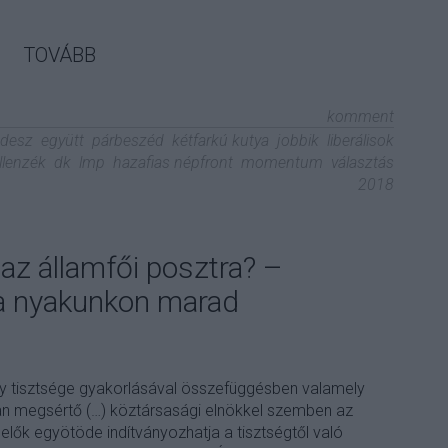
TOVÁBB
komment
idesz
együtt
párbeszéd
kétfarkú kutya
jobbik
liberálisok
llenzék
dk
lmp
hazafias népfront
momentum
választás
2018
 az államfői posztra? –
 a nyakunkon marad
gy tisztsége gyakorlásával összefüggésben valamely
n megsértő (…) köztársasági elnökkel szemben az
elők egyötöde indítványozhatja a tisztségtől való