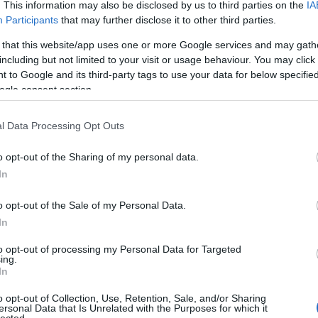
. This information may also be disclosed by us to third parties on the
IA
fidesz
párbeszéd
aláírásgyűjtés
választási csalás
jelöltek
Participants
that may further disclose it to other third parties.
lmp
választás-2018
 that this website/app uses one or more Google services and may gath
including but not limited to your visit or usage behaviour. You may click 
 to Google and its third-party tags to use your data for below specifi
cá válni”
ogle consent section.
l Data Processing Opt Outs
egölt jogállam helyreállítását tekinti Magyar György, s
o opt-out of the Sharing of my personal data.
zélt erről, nem térhetett ki a siófoki választókörzet civil
In
ése elől. Az MSZP és a Párbeszéd is tudomásul vette,
ák, s a két párt egyéni képviselőjelöltje lesz az…
o opt-out of the Sale of my Personal Data.
In
to opt-out of processing my Personal Data for Targeted
ing.
TOVÁBB
In
o opt-out of Collection, Use, Retention, Sale, and/or Sharing
ersonal Data that Is Unrelated with the Purposes for which it
komment
lected.