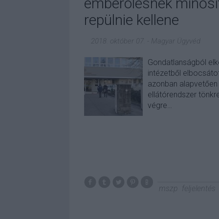
emberölésnek minősít
repülnie kellene
2018. október 07.
-
Magyar Ügyvéd
Gondatlanságból elköv
intézetből elbocsáto
azonban alapvetően 
ellátórendszer tönkret
végre…
mszp
feljelentés