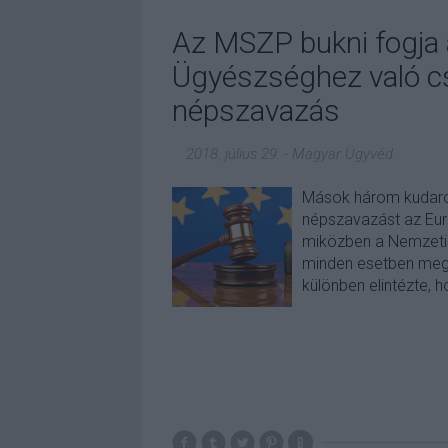
Az MSZP bukni fogja 
Ügyészséghez való cs
népszavazás
2018. július 29.
-
Magyar Ügyvéd
Mások három kudarc
népszavazást az Eur
miközben a Nemzeti V
minden esetben meg
különben elintézte, 