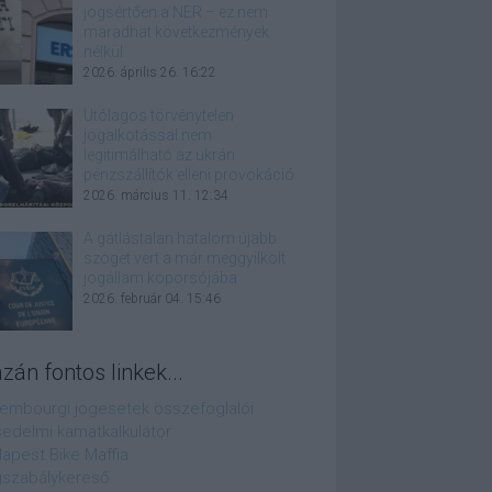
jogsértően a NER – ez nem
maradhat következmények
nélkül
2026. április 26. 16:22
Utólagos törvénytelen
jogalkotással nem
legitimálható az ukrán
pénzszállítók elleni provokáció
2026. március 11. 12:34
A gátlástalan hatalom újabb
szöget vert a már meggyilkolt
jogállam koporsójába
2026. február 04. 15:46
azán fontos linkek...
embourgi jogesetek összefoglalói
edelmi kamatkalkulátor
apest Bike Maffia
szabálykereső