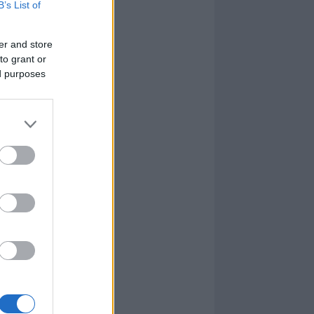
B’s List of
er and store
to grant or
ed purposes