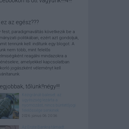
cebookon is ott vagyunk!!!!4!!!
 ez az egész???
 fest, paradigmaváltás következik be a
mányzati politikában, ezért azt gondoljuk,
amit tennünk kell: indítunk egy blogot. A
unk nem több, mint felelős
elmiségiként reagálni mindazokra a
ténésekre, amelyekkel kapcsolatban
korló jogászként véleményt kell
lvánítanunk.
legjobbak, tőlünk!!négy!!!
Kézigránát-baleset: az
ügyészség lezárta a
nyomozást, nincs büntetőjogi
felelőssége senkinek
2026. június 06. 20:36
Az Erste Bankra támadt