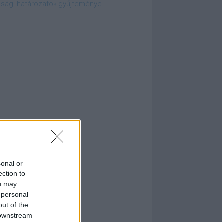
ósági határozatok gyűjteménye
sonal or
ection to
ou may
 personal
out of the
 downstream