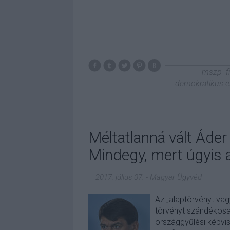
mszp
f
demokratikus e
Méltatlanná vált Áder
Mindegy, mert úgyis
2017. július 07.
-
Magyar Ügyvéd
Az „alaptörvényt va
törvényt szándékosa
országgyűlési képvis