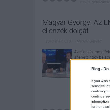
mszp
népszavaz
Magyar György: Az L
ellenzék dolgát
2018. március 31.
-
Magyar Ügyvéd
Az ellenzék most fele
ahelyett, hogy belátn
kellene nevezni minde
szavazzon mindenki 
Blog -
Do 
If you wish 
sensitive in
confirm you
continue se
information 
further disc