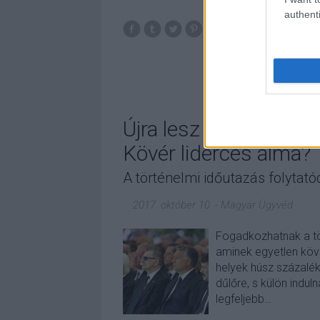
authenti
választás
karác
Újra lesz Hazafias Né
Kövér lidérces álma?
A történelmi időutazás folytató
2017. október 10.
-
Magyar Ügyvéd
Fogadkozhatnak a tö
aminek egyetlen köv
helyek húsz százalé
dűlőre, s külön indu
legfeljebb…