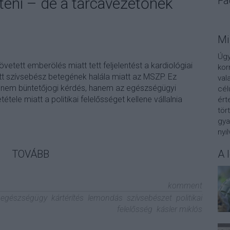
eni – de a tárcavezetőnek
Fa
Mi
Úgy
etett emberölés miatt tett feljelentést a kardiológiai
kor
tt szívsebész betegének halála miatt az MSZP. Ez
val
nem büntetőjogi kérdés, hanem az egészségügyi
cél
étele miatt a politikai felelősséget kellene vállalnia
ért
tör
gya
nyi
TOVÁBB
A 
komment
egészségügy
kártérítés
lemondás
szívsebészet
politikai
felelősség
kásler miklós