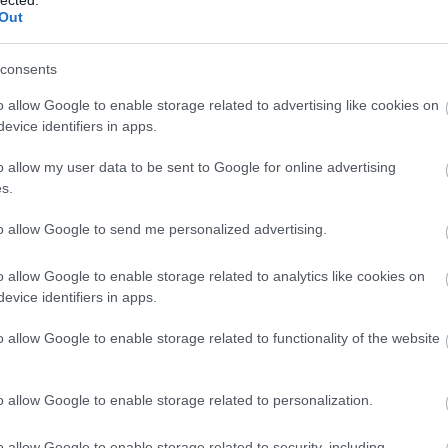
Out
és
mszp
párbeszéd
siófok
parlamenti választás
magyar
györgy
karácsony gergely
képviselőjelölt
consents
o allow Google to enable storage related to advertising like cookies on
 mindig a süketek párbeszéde
evice identifiers in apps.
o allow my user data to be sent to Google for online advertising
s.
to allow Google to send me personalized advertising.
 képviseli igazán az emberek érdekeit. A Fidesz? Amely
rult el semmit a programjáról, viszont a saját
o allow Google to enable storage related to analytics like cookies on
á tette? Vagy a széthúzó demokratikus ellenzék?
evice identifiers in apps.
szerepben tetszelgő Jobbik? Nem könnyű a választás…
o allow Google to enable storage related to functionality of the website
o allow Google to enable storage related to personalization.
TOVÁBB
o allow Google to enable storage related to security, including