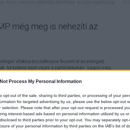
ás
kúria
nemzeti választási bizottság
európai ügyészség
Bír
MP még meg is nehezíti az
sleges vitákba bocsátkozva fecsérli el az energiáit,
ák: túl kellene lépni végre a pártérdekeken. Vagyis meg
nütt a legesélyesebb egyéni jelölteket, listán pedig
a számára legkedvesebb politikai erőre.
Not Process My Personal Information
to opt-out of the sale, sharing to third parties, or processing of your per
formation for targeted advertising by us, please use the below opt-out s
r selection. Please note that after your opt-out request is processed y
TOVÁBB
eing interest-based ads based on personal information utilized by us or
disclosed to third parties prior to your opt-out. You may separately opt-
losure of your personal information by third parties on the IAB’s list of
komment